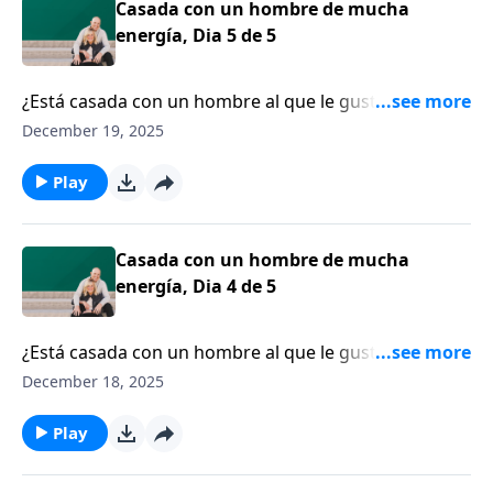
Casada con un hombre de mucha
energía, Dia 5 de 5
¿Está casada con un hombre al que le gusta
mantenerse ocupado? ¿A lo mejor él funciona mejor
December 19, 2025
cuando está lleno de actividades o incluso en el caos?
¿Se ha visto como alguien que compite por su
Play
tiempo, por su atención y por su afecto?
Casada con un hombre de mucha
energía, Dia 4 de 5
¿Está casada con un hombre al que le gusta
mantenerse ocupado? ¿A lo mejor él funciona mejor
December 18, 2025
cuando está lleno de actividades o incluso en el caos?
¿Se ha visto como alguien que compite por su
Play
tiempo, por su atención y por su afecto?