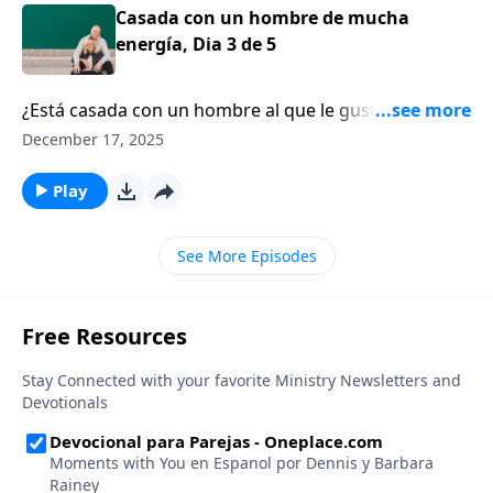
Casada con un hombre de mucha
energía, Dia 3 de 5
¿Está casada con un hombre al que le gusta
mantenerse ocupado? ¿A lo mejor él funciona mejor
December 17, 2025
cuando está lleno de actividades o incluso en el caos?
¿Se ha visto como alguien que compite por su
Play
tiempo, por su atención y por su afecto?
See More Episodes