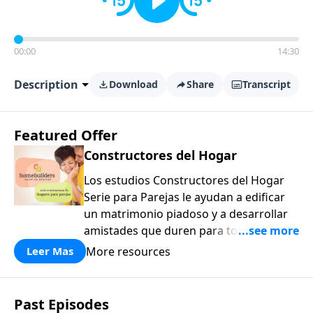
00:00
14:30
Description
Download
Share
Transcript
Featured Offer
Constructores del Hogar
Los estudios Constructores del Hogar
Serie para Parejas le ayudan a edificar
un matrimonio piadoso y a desarrollar
amistades que duren para toda la vida.
¡Únase a uno de los estudios de grupos
More resources
Leer Mas
pequeños de mayor crecimiento, y lleve
a casa los principios de la Palabra de
Dios para compartirlos con su familia,
Past Episodes