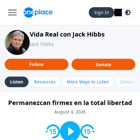
Sign In
Vida Real con Jack Hibbs
Jack Hibbs
Follow
Donate
Listen
Resources
More Ways to Listen
Contact
Permanezcan firmes en la total libertad
August 4, 2026