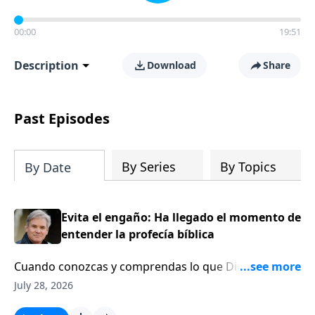
00:00
19:51
Description
Download
Share
Past Episodes
By Series
By Topics
By Date
Evita el engaño: Ha llegado el momento de
entender la profecía bíblica
Cuando conozcas y comprendas lo que Dios ha dicho
en su Palabra acerca del futuro, no te dejarás
July 28, 2026
engañar por maestros que afirman tener una nueva