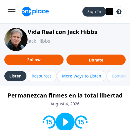
Sign In
Vida Real con Jack Hibbs
Jack Hibbs
Follow
Donate
Listen
Resources
More Ways to Listen
Contact
Permanezcan firmes en la total libertad
August 4, 2026