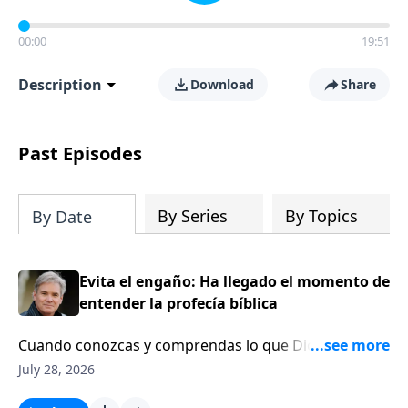
00:00
19:51
Description
Download
Share
Past Episodes
By Series
By Topics
By Date
Evita el engaño: Ha llegado el momento de
entender la profecía bíblica
Cuando conozcas y comprendas lo que Dios ha dicho
en su Palabra acerca del futuro, no te dejarás
July 28, 2026
engañar por maestros que afirman tener una nueva