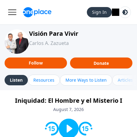
Sign In
Visión Para Vivir
Carlos A. Zazueta
Follow
Donate
Listen
Resources
More Ways to Listen
Articles
Iniquidad: El Hombre y el Misterio I
August 7, 2026