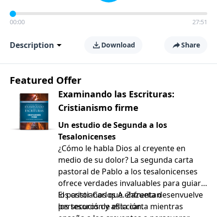
00:00
27:51
Description
Download
Share
Featured Offer
Examinando las Escrituras:
Cristianismo firme
Un estudio de Segunda a los
Tesalonicenses
¿Cómo le habla Dios al creyente en
medio de su dolor? La segunda carta
pastoral de Pablo a los tesalonicenses
ofrece verdades invaluables para guiar a
los cristianos que enfrentan
El pastor Carlos A. Zazueta desenvuelve
persecución y aflicción.
los tesoros de esta carta mientras