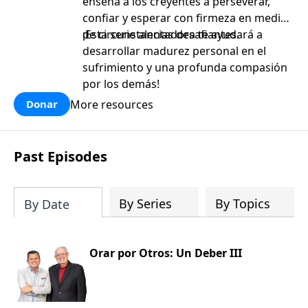
enseña a los creyentes a perseverar,
confiar y esperar con firmeza en medio
de circunstancias desafiantes.
¡Esta serie alentadora te ayudará a
desarrollar madurez personal en el
sufrimiento y una profunda compasión
por los demás!
More resources
Donar
Past Episodes
By Series
By Topics
By Date
Orar por Otros: Un Deber III