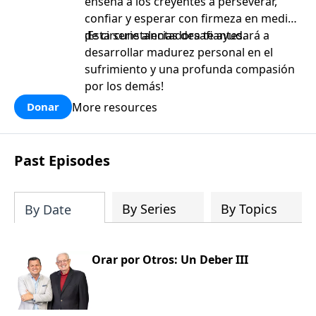
enseña a los creyentes a perseverar,
confiar y esperar con firmeza en medio
de circunstancias desafiantes.
¡Esta serie alentadora te ayudará a
desarrollar madurez personal en el
sufrimiento y una profunda compasión
por los demás!
More resources
Donar
Past Episodes
By Series
By Topics
By Date
Orar por Otros: Un Deber III