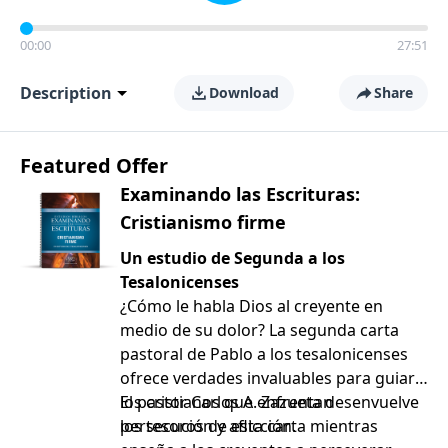
00:00
27:51
Description
Download
Share
Featured Offer
Examinando las Escrituras:
Cristianismo firme
Un estudio de Segunda a los
Tesalonicenses
¿Cómo le habla Dios al creyente en
medio de su dolor? La segunda carta
pastoral de Pablo a los tesalonicenses
ofrece verdades invaluables para guiar a
los cristianos que enfrentan
El pastor Carlos A. Zazueta desenvuelve
persecución y aflicción.
los tesoros de esta carta mientras