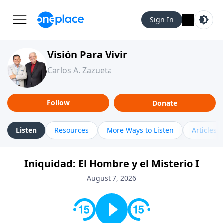
Sign In
Visión Para Vivir
Carlos A. Zazueta
Follow
Donate
Listen
Resources
More Ways to Listen
Articles
Iniquidad: El Hombre y el Misterio I
August 7, 2026