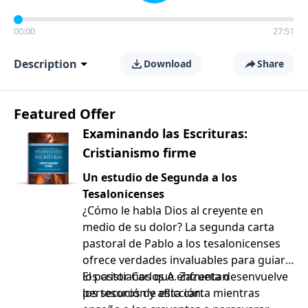
00:00
27:51
Description
Download
Share
Featured Offer
Examinando las Escrituras:
Cristianismo firme
Un estudio de Segunda a los
Tesalonicenses
¿Cómo le habla Dios al creyente en
medio de su dolor? La segunda carta
pastoral de Pablo a los tesalonicenses
ofrece verdades invaluables para guiar a
los cristianos que enfrentan
El pastor Carlos A. Zazueta desenvuelve
persecución y aflicción.
los tesoros de esta carta mientras