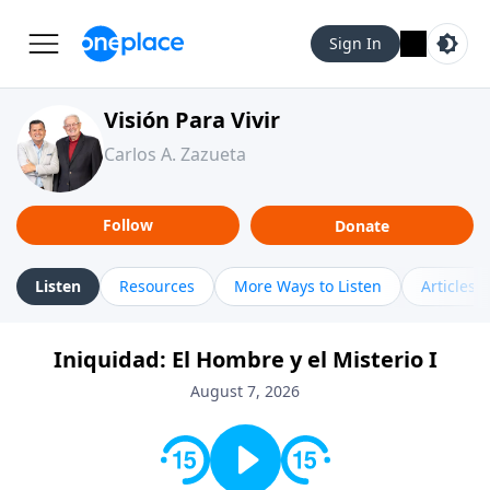
Sign In
Visión Para Vivir
Carlos A. Zazueta
Follow
Donate
Listen
Resources
More Ways to Listen
Articles
Iniquidad: El Hombre y el Misterio I
August 7, 2026