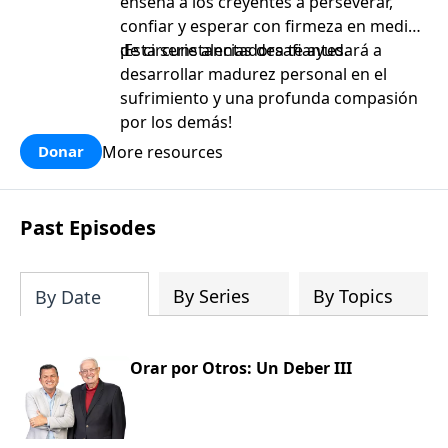
enseña a los creyentes a perseverar,
confiar y esperar con firmeza en medio
de circunstancias desafiantes.
¡Esta serie alentadora te ayudará a
desarrollar madurez personal en el
sufrimiento y una profunda compasión
por los demás!
More resources
Donar
Past Episodes
By Series
By Topics
By Date
Orar por Otros: Un Deber III