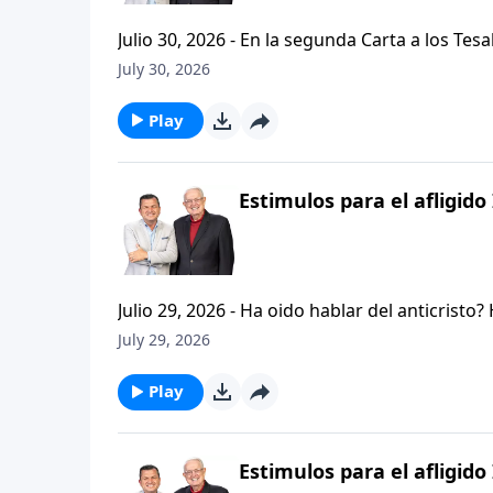
Julio 30, 2026 - En la segunda Carta a los Tes
permanezcan firmes y aferrados a las ensenan
July 30, 2026
Palabra de Dios siga esparciendose por todo l
del mensaje que comenzamos hace un par de di
Play
Estimulos para el afligido 
Julio 29, 2026 - Ha oido hablar del anticristo
que se refiere la Biblia cuando usa la palabr
July 29, 2026
parte de la serie CRISTIANISMO FIRME: UN E
capitulo de 2 Tesalonicenses y escuchemos l
Play
AFLIGIDO.
Estimulos para el afligido 