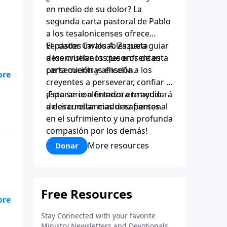
en medio de su dolor? La
segunda carta pastoral de Pablo
a los tesalonicenses ofrece
verdades invaluables para guiar
El pastor Carlos A. Zazueta
a los cristianos que enfrentan
desenvuelve los tesoros de esta
persecución y aflicción.
carta mientras enseña a los
creyentes a perseverar, confiar y
esperar con firmeza en medio
¡Esta serie alentadora te ayudará
de circunstancias desafiantes.
a desarrollar madurez personal
en el sufrimiento y una profunda
compasión por los demás!
More resources
Donar