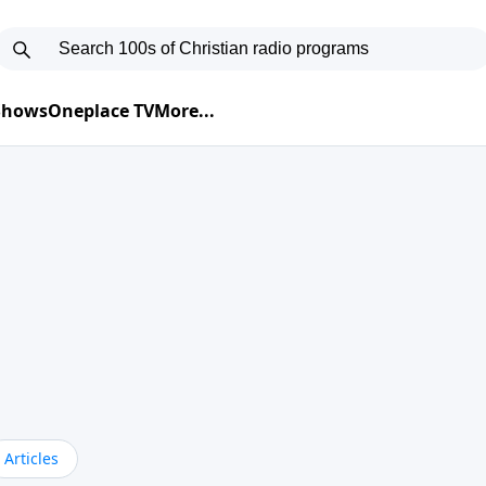
 Shows
Oneplace TV
More...
Articles