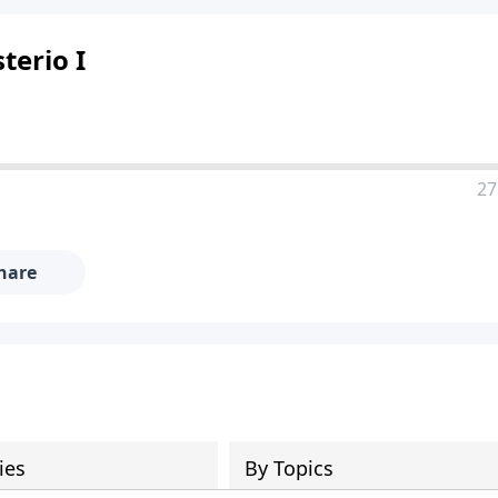
terio I
27
hare
ies
By Topics