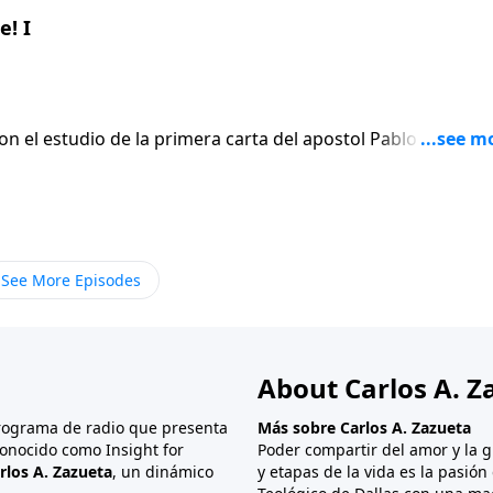
! I
on el estudio de la primera carta del apostol Pablo a los
En lugar de
 el apostol escribe seis versiculos para afirmar gentilmen
ue termina siendo el punto mas apasionado de toda su carta
See More Episodes
About Carlos A. Z
programa de radio que presenta
Más sobre Carlos A. Zazueta
onocido como Insight for
Poder compartir del amor y la g
rlos A. Zazueta
, un dinámico
y etapas de la vida es la pasió