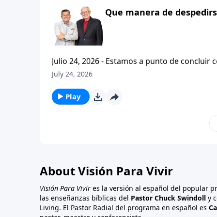
Que manera de despedirse
Julio 24, 2026 - Estamos a punto de concluir c
tesalonicenses titulado: Cristianismo Contagioso. En este escrito vemos una despedida franca. 
July 24, 2026
concluir su ensenanza con un despreocupado,
a sus hijos espirituales con una bendicion q
Play
About Visión Para Vivir
Visión Para Vivir
es la versión al español del popular 
las enseñanzas bíblicas del
Pastor Chuck Swindoll
y c
Living. El Pastor Radial del programa en español es
Ca