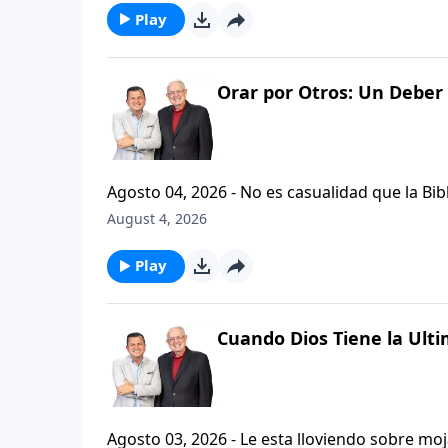
Play
Orar por Otros: Un Deber 
Agosto 04, 2026 - No es casualidad que la Biblia contenga varia
profetas, apostoles...de gente comun y corrie
August 4, 2026
el pastor Carlos A. Zazueta nos ensenara com
especifica.
Play
Cuando Dios Tiene la Ulti
Agosto 03, 2026 - Le esta lloviendo sobre mojado? Siente que el dolor y el sufrimiento se ha