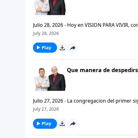
Julio 28, 2026 - Hoy en VISION PARA VIVIR, 
CRISTIANISMO FIRME: UN ESTUDIO DE 2 TESAL
July 28, 2026
tan pequeno pero grande en ensenanza. Si ti
el pastor Carlos A. Zazueta titulo: "ESTIMUL
Play
Que manera de despedirse
Julio 27, 2026 - La congregacion del primer s
interpersonales cristianas y genuinas. Se afirmaban mutuamente. Daban cuentas de si mismos unos con
July 27, 2026
otros. Y compartian un afecto que era absolutamente contagioso. H
que significa desarrollar relaciones autentica
Play