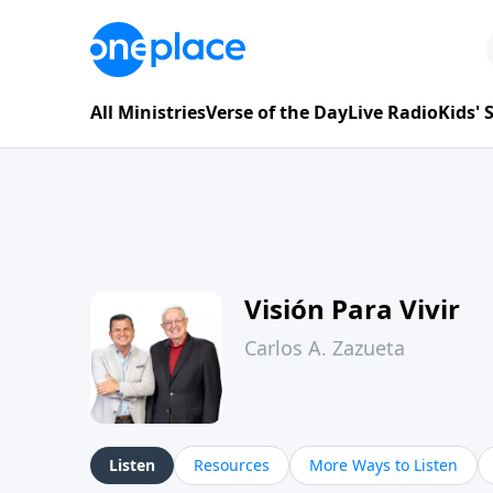
All Ministries
Verse of the Day
Live Radio
Kids'
Visión Para Vivir
Carlos A. Zazueta
Listen
Resources
More Ways to Listen