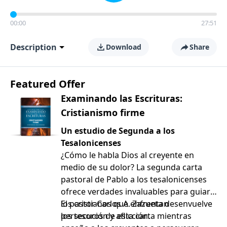
00:00
27:51
Description
Download
Share
Featured Offer
Examinando las Escrituras:
Cristianismo firme
Un estudio de Segunda a los
Tesalonicenses
¿Cómo le habla Dios al creyente en
medio de su dolor? La segunda carta
pastoral de Pablo a los tesalonicenses
ofrece verdades invaluables para guiar a
los cristianos que enfrentan
El pastor Carlos A. Zazueta desenvuelve
persecución y aflicción.
los tesoros de esta carta mientras