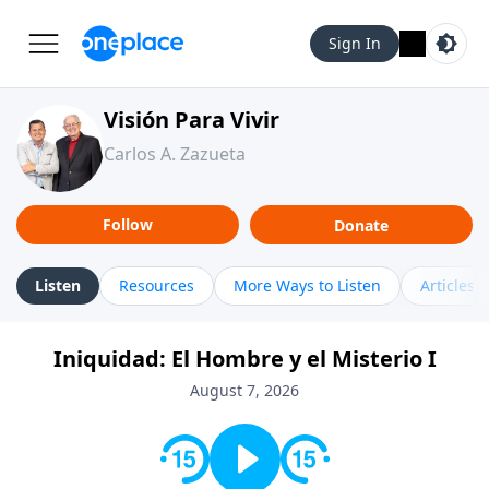
Sign In
Visión Para Vivir
Carlos A. Zazueta
Follow
Donate
Listen
Resources
More Ways to Listen
Articles
Iniquidad: El Hombre y el Misterio I
August 7, 2026