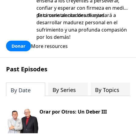
enseña a los creyentes a perseverar,
confiar y esperar con firmeza en medio
de circunstancias desafiantes.
¡Esta serie alentadora te ayudará a
desarrollar madurez personal en el
sufrimiento y una profunda compasión
por los demás!
More resources
Donar
Past Episodes
By Series
By Topics
By Date
Orar por Otros: Un Deber III