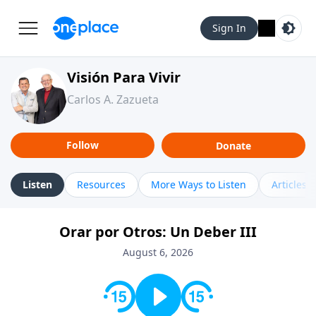
Sign In
Visión Para Vivir
Carlos A. Zazueta
Follow
Donate
Listen
Resources
More Ways to Listen
Articles
Orar por Otros: Un Deber III
August 6, 2026