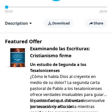
00:00
28:04
Description
Download
Share
Featured Offer
Examinando las Escrituras:
Cristianismo firme
Un estudio de Segunda a los
Tesalonicenses
¿Cómo le habla Dios al creyente en
medio de su dolor? La segunda carta
pastoral de Pablo a los tesalonicenses
ofrece verdades invaluables para guiar a
los cristianos que enfrentan
El pastor Carlos A. Zazueta desenvuelve
persecución y aflicción.
los tesoros de esta carta mientras