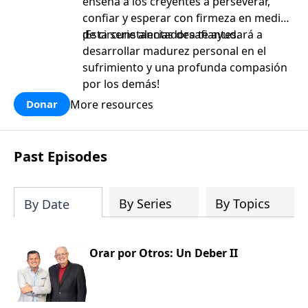
enseña a los creyentes a perseverar,
confiar y esperar con firmeza en medio
de circunstancias desafiantes.
¡Esta serie alentadora te ayudará a
desarrollar madurez personal en el
sufrimiento y una profunda compasión
por los demás!
More resources
Donar
Past Episodes
By Series
By Topics
By Date
Orar por Otros: Un Deber II