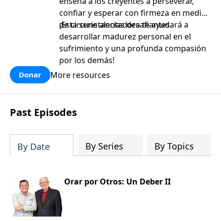
enseña a los creyentes a perseverar,
confiar y esperar con firmeza en medio
de circunstancias desafiantes.
¡Esta serie alentadora te ayudará a
desarrollar madurez personal en el
sufrimiento y una profunda compasión
por los demás!
More resources
Donar
Past Episodes
By Series
By Topics
By Date
Orar por Otros: Un Deber II