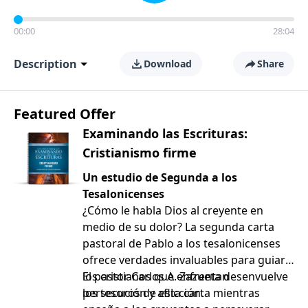
00:00
28:04
Description
Download
Share
Featured Offer
Examinando las Escrituras:
Cristianismo firme
Un estudio de Segunda a los
Tesalonicenses
¿Cómo le habla Dios al creyente en
medio de su dolor? La segunda carta
pastoral de Pablo a los tesalonicenses
ofrece verdades invaluables para guiar a
los cristianos que enfrentan
El pastor Carlos A. Zazueta desenvuelve
persecución y aflicción.
los tesoros de esta carta mientras