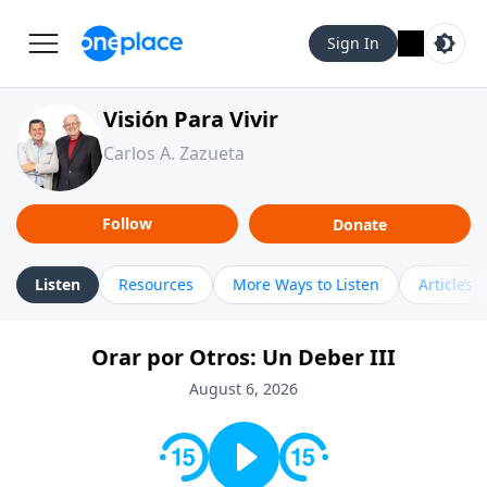
Sign In
Visión Para Vivir
Carlos A. Zazueta
Follow
Donate
Listen
Resources
More Ways to Listen
Articles
Orar por Otros: Un Deber III
August 6, 2026