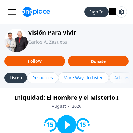
Sign In
Visión Para Vivir
Carlos A. Zazueta
Follow
Donate
Listen
Resources
More Ways to Listen
Articles
Iniquidad: El Hombre y el Misterio I
August 7, 2026