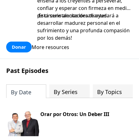
enseña a los creyentes a perseverar,
confiar y esperar con firmeza en medio
de circunstancias desafiantes.
¡Esta serie alentadora te ayudará a
desarrollar madurez personal en el
sufrimiento y una profunda compasión
por los demás!
More resources
Donar
Past Episodes
By Series
By Topics
By Date
Orar por Otros: Un Deber III