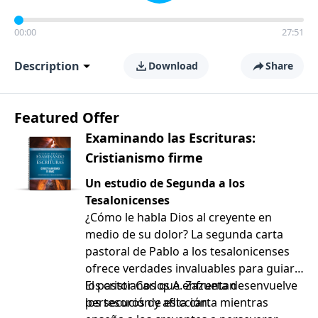
00:00
27:51
Description
Download
Share
Featured Offer
Examinando las Escrituras:
Cristianismo firme
Un estudio de Segunda a los
Tesalonicenses
¿Cómo le habla Dios al creyente en
medio de su dolor? La segunda carta
pastoral de Pablo a los tesalonicenses
ofrece verdades invaluables para guiar a
los cristianos que enfrentan
El pastor Carlos A. Zazueta desenvuelve
persecución y aflicción.
los tesoros de esta carta mientras