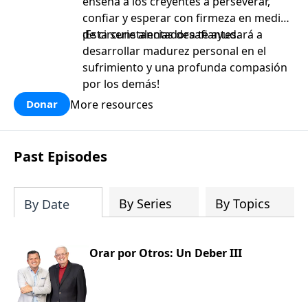
enseña a los creyentes a perseverar,
confiar y esperar con firmeza en medio
de circunstancias desafiantes.
¡Esta serie alentadora te ayudará a
desarrollar madurez personal en el
sufrimiento y una profunda compasión
por los demás!
More resources
Donar
Past Episodes
By Series
By Topics
By Date
Orar por Otros: Un Deber III