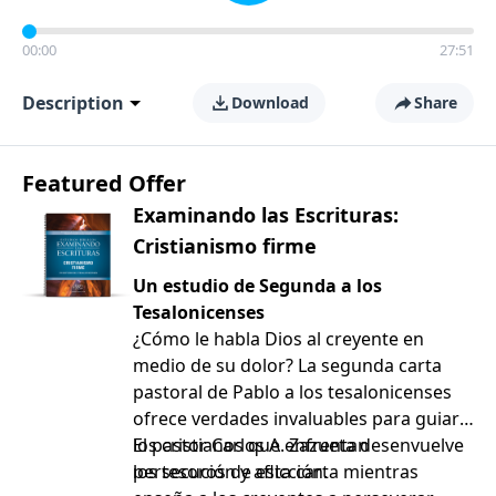
00:00
27:51
Description
Download
Share
Featured Offer
Examinando las Escrituras:
Cristianismo firme
Un estudio de Segunda a los
Tesalonicenses
¿Cómo le habla Dios al creyente en
medio de su dolor? La segunda carta
pastoral de Pablo a los tesalonicenses
ofrece verdades invaluables para guiar a
los cristianos que enfrentan
El pastor Carlos A. Zazueta desenvuelve
persecución y aflicción.
los tesoros de esta carta mientras