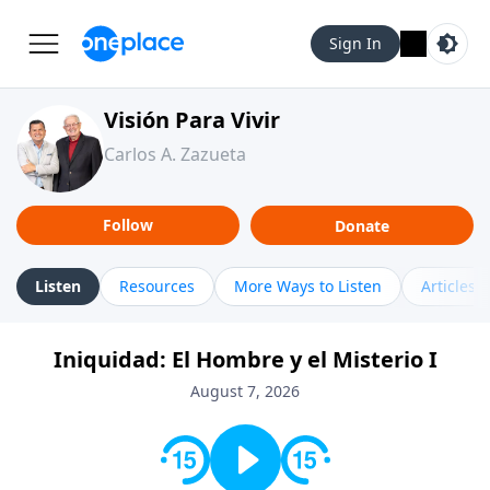
Sign In
Visión Para Vivir
Carlos A. Zazueta
Follow
Donate
Listen
Resources
More Ways to Listen
Articles
Iniquidad: El Hombre y el Misterio I
August 7, 2026