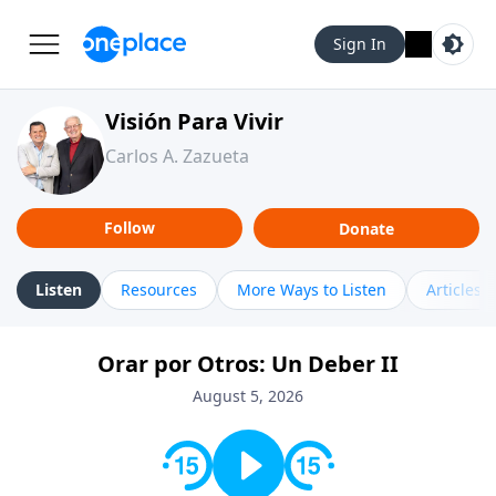
Sign In
Visión Para Vivir
Carlos A. Zazueta
Follow
Donate
Listen
Resources
More Ways to Listen
Articles
Orar por Otros: Un Deber II
August 5, 2026