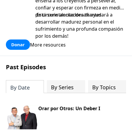
enseña a los creyentes a perseverar,
confiar y esperar con firmeza en medio
de circunstancias desafiantes.
¡Esta serie alentadora te ayudará a
desarrollar madurez personal en el
sufrimiento y una profunda compasión
por los demás!
More resources
Donar
Past Episodes
By Series
By Topics
By Date
Orar por Otros: Un Deber I