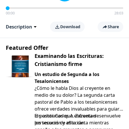
00:00
28:03
Description
Download
Share
Featured Offer
Examinando las Escrituras:
Cristianismo firme
Un estudio de Segunda a los
Tesalonicenses
¿Cómo le habla Dios al creyente en
medio de su dolor? La segunda carta
pastoral de Pablo a los tesalonicenses
ofrece verdades invaluables para guiar a
los cristianos que enfrentan
El pastor Carlos A. Zazueta desenvuelve
persecución y aflicción.
los tesoros de esta carta mientras