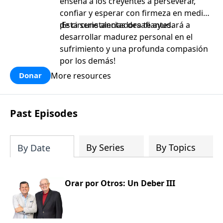
enseña a los creyentes a perseverar,
confiar y esperar con firmeza en medio
de circunstancias desafiantes.
¡Esta serie alentadora te ayudará a
desarrollar madurez personal en el
sufrimiento y una profunda compasión
por los demás!
More resources
Donar
Past Episodes
By Series
By Topics
By Date
Orar por Otros: Un Deber III