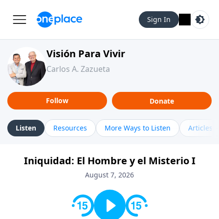
Sign In
Visión Para Vivir
Carlos A. Zazueta
Follow
Donate
Listen
Resources
More Ways to Listen
Articles
Iniquidad: El Hombre y el Misterio I
August 7, 2026