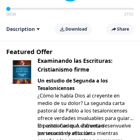
00:00
27:51
Description
Download
Share
Featured Offer
Examinando las Escrituras:
Cristianismo firme
Un estudio de Segunda a los
Tesalonicenses
¿Cómo le habla Dios al creyente en
medio de su dolor? La segunda carta
pastoral de Pablo a los tesalonicenses
ofrece verdades invaluables para guiar a
los cristianos que enfrentan
El pastor Carlos A. Zazueta desenvuelve
persecución y aflicción.
los tesoros de esta carta mientras