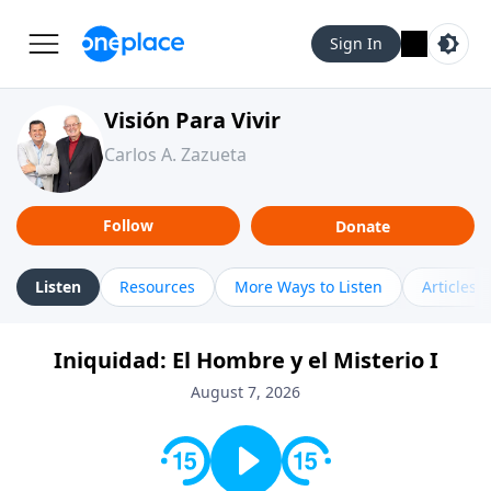
Sign In
Visión Para Vivir
Carlos A. Zazueta
Follow
Donate
Listen
Resources
More Ways to Listen
Articles
Iniquidad: El Hombre y el Misterio I
August 7, 2026