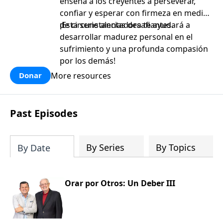
enseña a los creyentes a perseverar,
confiar y esperar con firmeza en medio
de circunstancias desafiantes.
¡Esta serie alentadora te ayudará a
desarrollar madurez personal en el
sufrimiento y una profunda compasión
por los demás!
More resources
Donar
Past Episodes
By Series
By Topics
By Date
Orar por Otros: Un Deber III