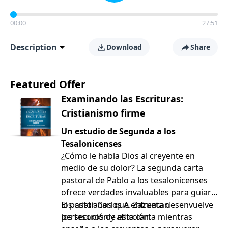
00:00
27:51
Description
Download
Share
Featured Offer
Examinando las Escrituras:
Cristianismo firme
Un estudio de Segunda a los
Tesalonicenses
¿Cómo le habla Dios al creyente en
medio de su dolor? La segunda carta
pastoral de Pablo a los tesalonicenses
ofrece verdades invaluables para guiar a
los cristianos que enfrentan
El pastor Carlos A. Zazueta desenvuelve
persecución y aflicción.
los tesoros de esta carta mientras