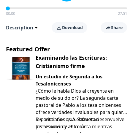
00:00
27:51
Description
Download
Share
Featured Offer
Examinando las Escrituras:
Cristianismo firme
Un estudio de Segunda a los
Tesalonicenses
¿Cómo le habla Dios al creyente en
medio de su dolor? La segunda carta
pastoral de Pablo a los tesalonicenses
ofrece verdades invaluables para guiar a
los cristianos que enfrentan
El pastor Carlos A. Zazueta desenvuelve
persecución y aflicción.
los tesoros de esta carta mientras