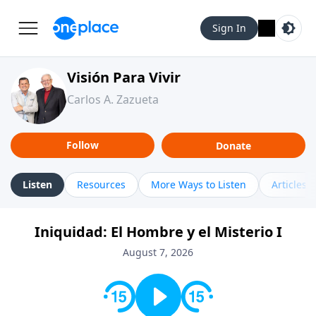
Sign In
Visión Para Vivir
Carlos A. Zazueta
Follow
Donate
Listen
Resources
More Ways to Listen
Articles
Iniquidad: El Hombre y el Misterio I
August 7, 2026