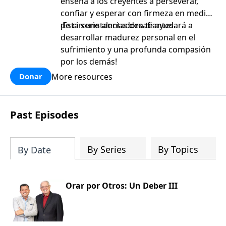
enseña a los creyentes a perseverar,
confiar y esperar con firmeza en medio
de circunstancias desafiantes.
¡Esta serie alentadora te ayudará a
desarrollar madurez personal en el
sufrimiento y una profunda compasión
por los demás!
More resources
Donar
Past Episodes
By Series
By Topics
By Date
Orar por Otros: Un Deber III