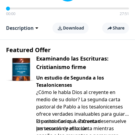
00:00
27:51
Description
Download
Share
Featured Offer
Examinando las Escrituras:
Cristianismo firme
Un estudio de Segunda a los
Tesalonicenses
¿Cómo le habla Dios al creyente en
medio de su dolor? La segunda carta
pastoral de Pablo a los tesalonicenses
ofrece verdades invaluables para guiar a
los cristianos que enfrentan
El pastor Carlos A. Zazueta desenvuelve
persecución y aflicción.
los tesoros de esta carta mientras