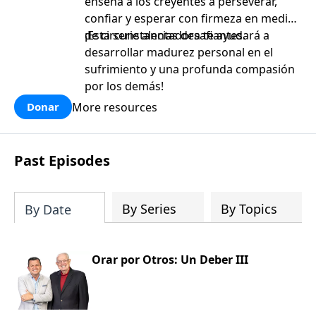
enseña a los creyentes a perseverar,
confiar y esperar con firmeza en medio
de circunstancias desafiantes.
¡Esta serie alentadora te ayudará a
desarrollar madurez personal en el
sufrimiento y una profunda compasión
por los demás!
More resources
Donar
Past Episodes
By Series
By Topics
By Date
Orar por Otros: Un Deber III