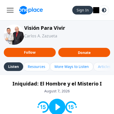
Sign In
Visión Para Vivir
Carlos A. Zazueta
Follow
Donate
Listen
Resources
More Ways to Listen
Articles
Iniquidad: El Hombre y el Misterio I
August 7, 2026