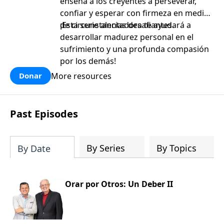
enseña a los creyentes a perseverar,
confiar y esperar con firmeza en medio
de circunstancias desafiantes.
¡Esta serie alentadora te ayudará a
desarrollar madurez personal en el
sufrimiento y una profunda compasión
por los demás!
More resources
Donar
Past Episodes
By Series
By Topics
By Date
Orar por Otros: Un Deber II