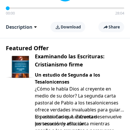
00:00
28:04
Description
Download
Share
Featured Offer
Examinando las Escrituras:
Cristianismo firme
Un estudio de Segunda a los
Tesalonicenses
¿Cómo le habla Dios al creyente en
medio de su dolor? La segunda carta
pastoral de Pablo a los tesalonicenses
ofrece verdades invaluables para guiar a
los cristianos que enfrentan
El pastor Carlos A. Zazueta desenvuelve
persecución y aflicción.
los tesoros de esta carta mientras