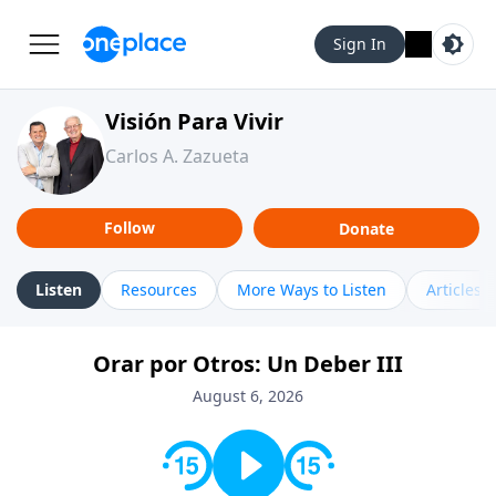
Sign In
Visión Para Vivir
Carlos A. Zazueta
Follow
Donate
Listen
Resources
More Ways to Listen
Articles
Orar por Otros: Un Deber III
August 6, 2026