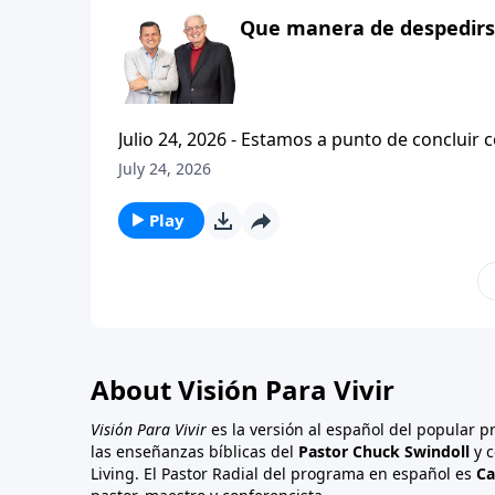
Que manera de despedirse
Julio 24, 2026 - Estamos a punto de concluir c
tesalonicenses titulado: Cristianismo Contagioso. En este escrito vemos una despedida franca. 
July 24, 2026
concluir su ensenanza con un despreocupado,
a sus hijos espirituales con una bendicion q
Play
About Visión Para Vivir
Visión Para Vivir
es la versión al español del popular 
las enseñanzas bíblicas del
Pastor Chuck Swindoll
y c
Living. El Pastor Radial del programa en español es
Ca