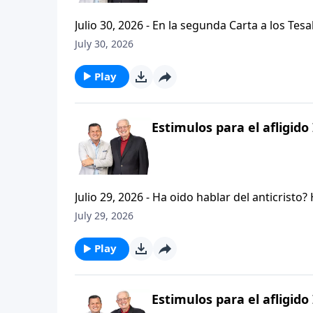
Julio 30, 2026 - En la segunda Carta a los Tes
permanezcan firmes y aferrados a las ensenan
July 30, 2026
Palabra de Dios siga esparciendose por todo l
del mensaje que comenzamos hace un par de di
Play
Estimulos para el afligido 
Julio 29, 2026 - Ha oido hablar del anticristo
que se refiere la Biblia cuando usa la palabr
July 29, 2026
parte de la serie CRISTIANISMO FIRME: UN E
capitulo de 2 Tesalonicenses y escuchemos l
Play
AFLIGIDO.
Estimulos para el afligido 