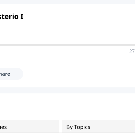
terio I
27
hare
ies
By Topics