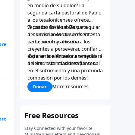
en medio de su dolor? La
segunda carta pastoral de Pablo
a los tesalonicenses ofrece
verdades invaluables para guiar
El pastor Carlos A. Zazueta
a los cristianos que enfrentan
desenvuelve los tesoros de esta
persecución y aflicción.
carta mientras enseña a los
creyentes a perseverar, confiar y
esperar con firmeza en medio
¡Esta serie alentadora te ayudará
de circunstancias desafiantes.
a desarrollar madurez personal
en el sufrimiento y una profunda
compasión por los demás!
More resources
Donar