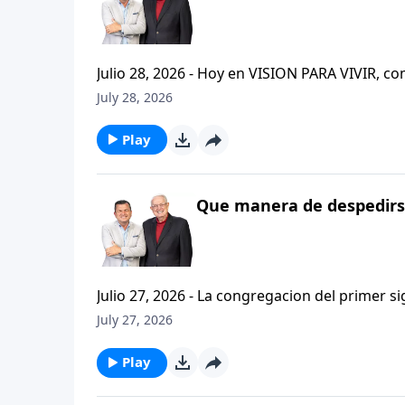
Julio 28, 2026 - Hoy en VISION PARA VIVIR, 
CRISTIANISMO FIRME: UN ESTUDIO DE 2 TESAL
July 28, 2026
tan pequeno pero grande en ensenanza. Si ti
el pastor Carlos A. Zazueta titulo: "ESTIMUL
Play
Que manera de despedirse
Julio 27, 2026 - La congregacion del primer s
interpersonales cristianas y genuinas. Se afirmaban mutuamente. Daban cuentas de si mismos unos con
July 27, 2026
otros. Y compartian un afecto que era absolutamente contagioso. H
que significa desarrollar relaciones autentica
Play