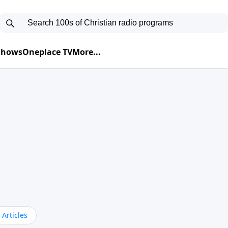
 Shows
Oneplace TV
More...
Articles