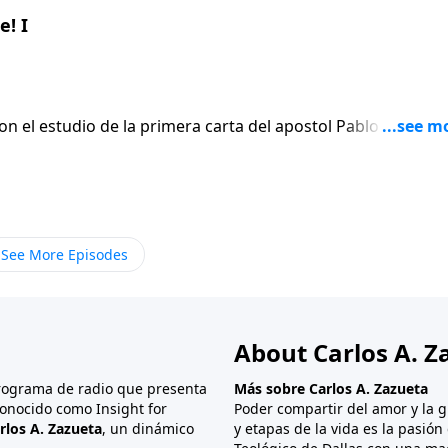
! I
on el estudio de la primera carta del apostol Pablo a los
En lugar de
 el apostol escribe seis versiculos para afirmar gentilmen
ue termina siendo el punto mas apasionado de toda su carta
See More Episodes
About Carlos A. Z
programa de radio que presenta
Más sobre Carlos A. Zazueta
onocido como Insight for
Poder compartir del amor y la g
rlos A. Zazueta
, un dinámico
y etapas de la vida es la pasió