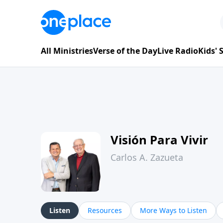
All Ministries
Verse of the Day
Live Radio
Kids'
Visión Para Vivir
Carlos A. Zazueta
Listen
Resources
More Ways to Listen