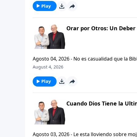
Play
Orar por Otros: Un Deber 
Agosto 04, 2026 - No es casualidad que la Biblia contenga varia
profetas, apostoles...de gente comun y corrie
August 4, 2026
el pastor Carlos A. Zazueta nos ensenara com
especifica.
Play
Cuando Dios Tiene la Ulti
Agosto 03, 2026 - Le esta lloviendo sobre mojado? Siente que el dolor y el sufrimiento se ha