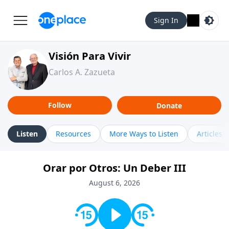
Sign In
Visión Para Vivir
Carlos A. Zazueta
Follow
Donate
Listen
Resources
More Ways to Listen
Articles
Orar por Otros: Un Deber III
August 6, 2026