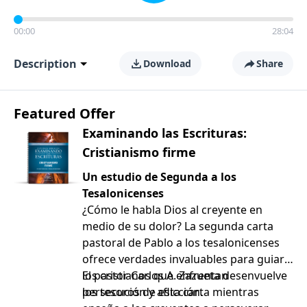
00:00
28:04
Description
Download
Share
Featured Offer
Examinando las Escrituras:
Cristianismo firme
Un estudio de Segunda a los
Tesalonicenses
¿Cómo le habla Dios al creyente en
medio de su dolor? La segunda carta
pastoral de Pablo a los tesalonicenses
ofrece verdades invaluables para guiar a
los cristianos que enfrentan
El pastor Carlos A. Zazueta desenvuelve
persecución y aflicción.
los tesoros de esta carta mientras