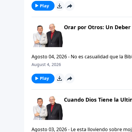
Play
Orar por Otros: Un Deber 
Agosto 04, 2026 - No es casualidad que la Biblia contenga varia
profetas, apostoles...de gente comun y corrie
August 4, 2026
el pastor Carlos A. Zazueta nos ensenara com
especifica.
Play
Cuando Dios Tiene la Ulti
Agosto 03, 2026 - Le esta lloviendo sobre mojado? Siente que el dolor y el sufrimiento se ha