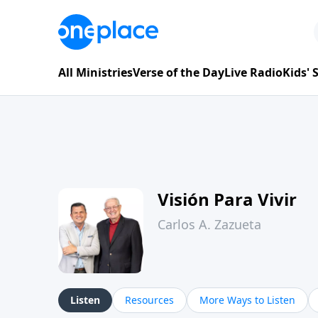
All Ministries
Verse of the Day
Live Radio
Kids'
Visión Para Vivir
Carlos A. Zazueta
Listen
Resources
More Ways to Listen