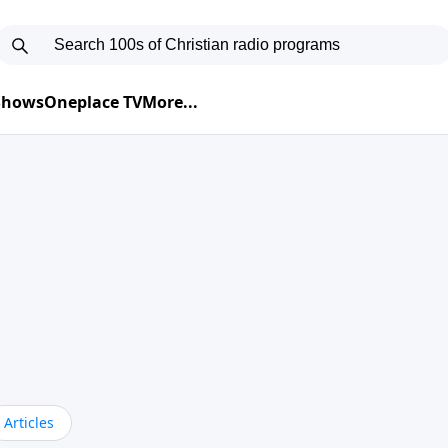
 Shows
Oneplace TV
More...
Articles