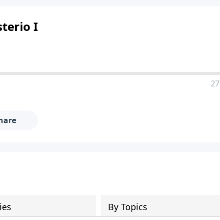
terio I
27
hare
ies
By Topics