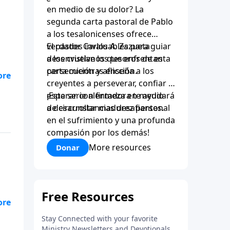
en medio de su dolor? La
segunda carta pastoral de Pablo
a los tesalonicenses ofrece
verdades invaluables para guiar
El pastor Carlos A. Zazueta
a los cristianos que enfrentan
desenvuelve los tesoros de esta
persecución y aflicción.
carta mientras enseña a los
creyentes a perseverar, confiar y
esperar con firmeza en medio
¡Esta serie alentadora te ayudará
de circunstancias desafiantes.
a desarrollar madurez personal
en el sufrimiento y una profunda
compasión por los demás!
More resources
Donar