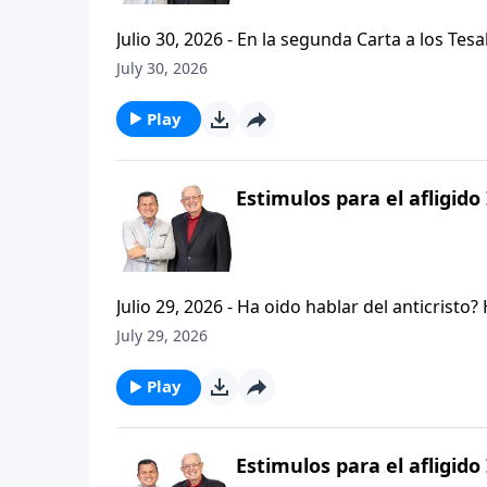
Julio 30, 2026 - En la segunda Carta a los Tes
permanezcan firmes y aferrados a las ensenan
July 30, 2026
Palabra de Dios siga esparciendose por todo l
del mensaje que comenzamos hace un par de di
Play
Estimulos para el afligido 
Julio 29, 2026 - Ha oido hablar del anticristo
que se refiere la Biblia cuando usa la palabr
July 29, 2026
parte de la serie CRISTIANISMO FIRME: UN E
capitulo de 2 Tesalonicenses y escuchemos l
Play
AFLIGIDO.
Estimulos para el afligido 