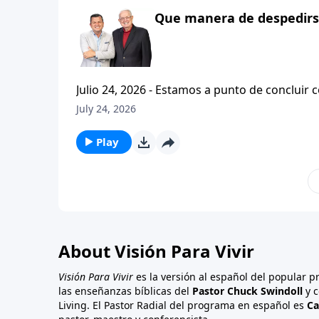
Que manera de despedirse
Julio 24, 2026 - Estamos a punto de concluir c
tesalonicenses titulado: Cristianismo Contagioso. En este escrito vemos una despedida franca. 
July 24, 2026
concluir su ensenanza con un despreocupado,
a sus hijos espirituales con una bendicion q
Play
About Visión Para Vivir
Visión Para Vivir
es la versión al español del popular 
las enseñanzas bíblicas del
Pastor Chuck Swindoll
y c
Living. El Pastor Radial del programa en español es
Ca