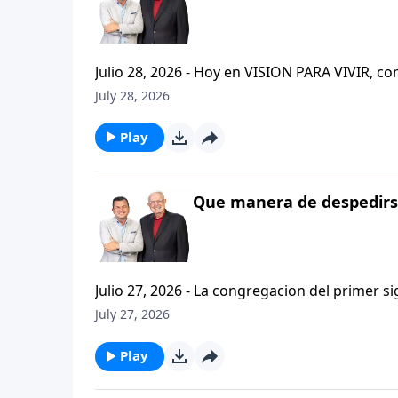
Julio 28, 2026 - Hoy en VISION PARA VIVIR, 
CRISTIANISMO FIRME: UN ESTUDIO DE 2 TESAL
July 28, 2026
tan pequeno pero grande en ensenanza. Si ti
el pastor Carlos A. Zazueta titulo: "ESTIMUL
Play
Que manera de despedirse
Julio 27, 2026 - La congregacion del primer s
interpersonales cristianas y genuinas. Se afirmaban mutuamente. Daban cuentas de si mismos unos con
July 27, 2026
otros. Y compartian un afecto que era absolutamente contagioso. H
que significa desarrollar relaciones autentica
Play