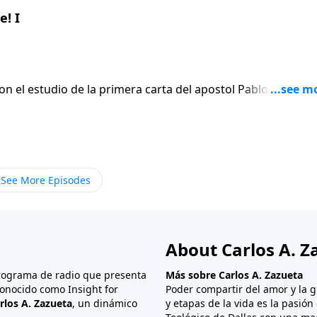
! I
on el estudio de la primera carta del apostol Pablo a los
En lugar de
 el apostol escribe seis versiculos para afirmar gentilmen
ue termina siendo el punto mas apasionado de toda su carta
See More Episodes
About Carlos A. Z
programa de radio que presenta
Más sobre Carlos A. Zazueta
onocido como Insight for
Poder compartir del amor y la g
rlos A. Zazueta
, un dinámico
y etapas de la vida es la pasió