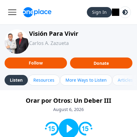
Sign In
Visión Para Vivir
Carlos A. Zazueta
Follow
Donate
Listen
Resources
More Ways to Listen
Articles
Orar por Otros: Un Deber III
August 6, 2026