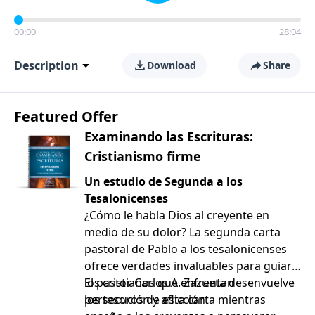
00:00
28:04
Description
Download
Share
Featured Offer
Examinando las Escrituras:
Cristianismo firme
Un estudio de Segunda a los
Tesalonicenses
¿Cómo le habla Dios al creyente en
medio de su dolor? La segunda carta
pastoral de Pablo a los tesalonicenses
ofrece verdades invaluables para guiar a
los cristianos que enfrentan
El pastor Carlos A. Zazueta desenvuelve
persecución y aflicción.
los tesoros de esta carta mientras