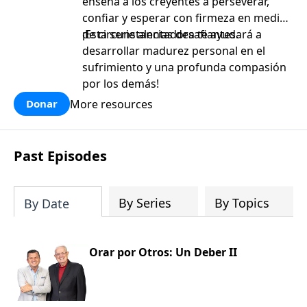
enseña a los creyentes a perseverar,
confiar y esperar con firmeza en medio
de circunstancias desafiantes.
¡Esta serie alentadora te ayudará a
desarrollar madurez personal en el
sufrimiento y una profunda compasión
por los demás!
More resources
Donar
Past Episodes
By Series
By Topics
By Date
Orar por Otros: Un Deber II