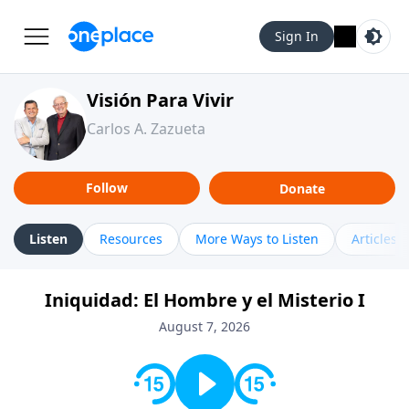
Sign In
Visión Para Vivir
Carlos A. Zazueta
Follow
Donate
Listen
Resources
More Ways to Listen
Articles
Iniquidad: El Hombre y el Misterio I
August 7, 2026