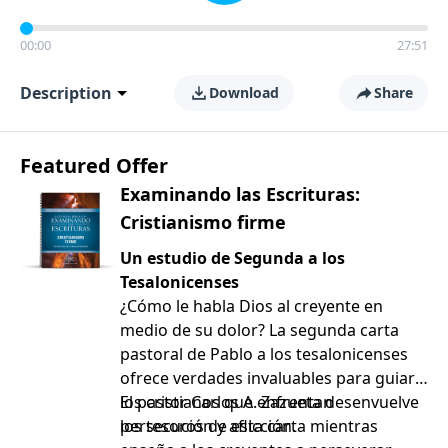
00:00
27:51
Description
Download
Share
Featured Offer
Examinando las Escrituras:
Cristianismo firme
Un estudio de Segunda a los
Tesalonicenses
¿Cómo le habla Dios al creyente en
medio de su dolor? La segunda carta
pastoral de Pablo a los tesalonicenses
ofrece verdades invaluables para guiar a
los cristianos que enfrentan
El pastor Carlos A. Zazueta desenvuelve
persecución y aflicción.
los tesoros de esta carta mientras