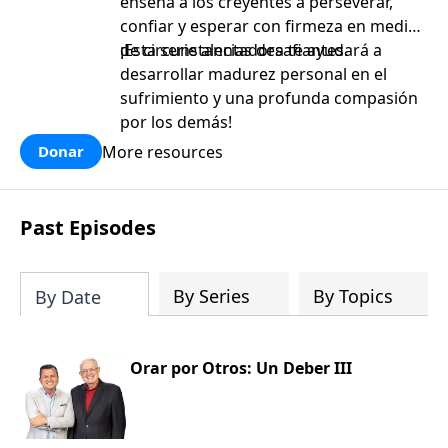
enseña a los creyentes a perseverar,
confiar y esperar con firmeza en medio
de circunstancias desafiantes.
¡Esta serie alentadora te ayudará a
desarrollar madurez personal en el
sufrimiento y una profunda compasión
por los demás!
More resources
Donar
Past Episodes
By Series
By Topics
By Date
Orar por Otros: Un Deber III