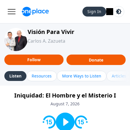
Sign In
Visión Para Vivir
Carlos A. Zazueta
Follow
Donate
Listen
Resources
More Ways to Listen
Articles
Iniquidad: El Hombre y el Misterio I
August 7, 2026