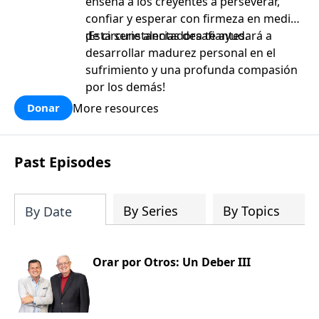
enseña a los creyentes a perseverar,
confiar y esperar con firmeza en medio
de circunstancias desafiantes.
¡Esta serie alentadora te ayudará a
desarrollar madurez personal en el
sufrimiento y una profunda compasión
por los demás!
More resources
Donar
Past Episodes
By Series
By Topics
By Date
Orar por Otros: Un Deber III