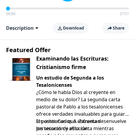
00:00
27:51
Description
Download
Share
Featured Offer
Examinando las Escrituras:
Cristianismo firme
Un estudio de Segunda a los
Tesalonicenses
¿Cómo le habla Dios al creyente en
medio de su dolor? La segunda carta
pastoral de Pablo a los tesalonicenses
ofrece verdades invaluables para guiar a
los cristianos que enfrentan
El pastor Carlos A. Zazueta desenvuelve
persecución y aflicción.
los tesoros de esta carta mientras