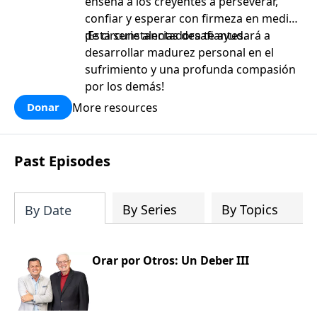
enseña a los creyentes a perseverar,
confiar y esperar con firmeza en medio
de circunstancias desafiantes.
¡Esta serie alentadora te ayudará a
desarrollar madurez personal en el
sufrimiento y una profunda compasión
por los demás!
More resources
Donar
Past Episodes
By Series
By Topics
By Date
Orar por Otros: Un Deber III