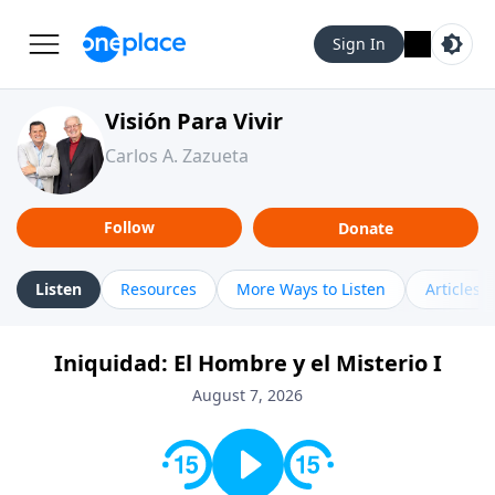
Sign In
Visión Para Vivir
Carlos A. Zazueta
Follow
Donate
Listen
Resources
More Ways to Listen
Articles
Iniquidad: El Hombre y el Misterio I
August 7, 2026