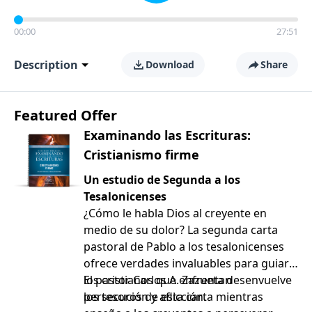
00:00
27:51
Description
Download
Share
Featured Offer
Examinando las Escrituras:
Cristianismo firme
Un estudio de Segunda a los
Tesalonicenses
¿Cómo le habla Dios al creyente en
medio de su dolor? La segunda carta
pastoral de Pablo a los tesalonicenses
ofrece verdades invaluables para guiar a
los cristianos que enfrentan
El pastor Carlos A. Zazueta desenvuelve
persecución y aflicción.
los tesoros de esta carta mientras