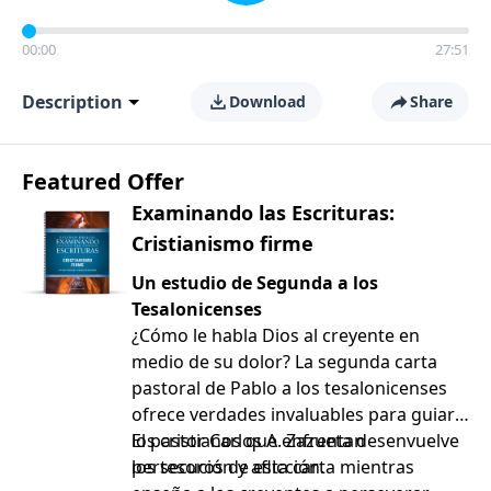
00:00
27:51
Description
Download
Share
Featured Offer
Examinando las Escrituras:
Cristianismo firme
Un estudio de Segunda a los
Tesalonicenses
¿Cómo le habla Dios al creyente en
medio de su dolor? La segunda carta
pastoral de Pablo a los tesalonicenses
ofrece verdades invaluables para guiar a
los cristianos que enfrentan
El pastor Carlos A. Zazueta desenvuelve
persecución y aflicción.
los tesoros de esta carta mientras