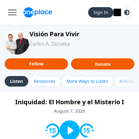
Sign In
Visión Para Vivir
Carlos A. Zazueta
Follow
Donate
Listen
Resources
More Ways to Listen
Articles
Iniquidad: El Hombre y el Misterio I
August 7, 2026