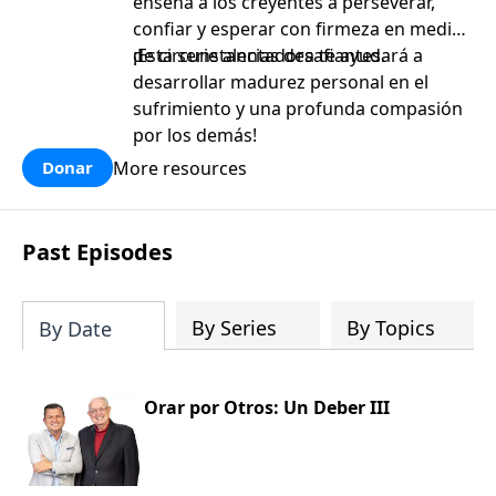
enseña a los creyentes a perseverar,
confiar y esperar con firmeza en medio
de circunstancias desafiantes.
¡Esta serie alentadora te ayudará a
desarrollar madurez personal en el
sufrimiento y una profunda compasión
por los demás!
More resources
Donar
Past Episodes
By Series
By Topics
By Date
Orar por Otros: Un Deber III