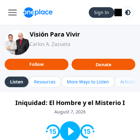
Sign In
Visión Para Vivir
Carlos A. Zazueta
Follow
Donate
Listen
Resources
More Ways to Listen
Articles
Iniquidad: El Hombre y el Misterio I
August 7, 2026