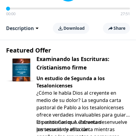
00:00
27:51
Description
Download
Share
Featured Offer
Examinando las Escrituras:
Cristianismo firme
Un estudio de Segunda a los
Tesalonicenses
¿Cómo le habla Dios al creyente en
medio de su dolor? La segunda carta
pastoral de Pablo a los tesalonicenses
ofrece verdades invaluables para guiar a
los cristianos que enfrentan
El pastor Carlos A. Zazueta desenvuelve
persecución y aflicción.
los tesoros de esta carta mientras