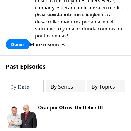
enseña a los creyentes a perseverar,
confiar y esperar con firmeza en medio
de circunstancias desafiantes.
¡Esta serie alentadora te ayudará a
desarrollar madurez personal en el
sufrimiento y una profunda compasión
por los demás!
More resources
Donar
Past Episodes
By Series
By Topics
By Date
Orar por Otros: Un Deber III