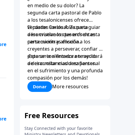
en medio de su dolor? La
segunda carta pastoral de Pablo
a los tesalonicenses ofrece
verdades invaluables para guiar
El pastor Carlos A. Zazueta
a los cristianos que enfrentan
desenvuelve los tesoros de esta
persecución y aflicción.
carta mientras enseña a los
creyentes a perseverar, confiar y
esperar con firmeza en medio
¡Esta serie alentadora te ayudará
de circunstancias desafiantes.
a desarrollar madurez personal
en el sufrimiento y una profunda
compasión por los demás!
More resources
Donar