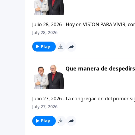
Julio 28, 2026 - Hoy en VISION PARA VIVIR, 
CRISTIANISMO FIRME: UN ESTUDIO DE 2 TESAL
July 28, 2026
tan pequeno pero grande en ensenanza. Si ti
el pastor Carlos A. Zazueta titulo: "ESTIMUL
Play
Que manera de despedirse
Julio 27, 2026 - La congregacion del primer s
interpersonales cristianas y genuinas. Se afirmaban mutuamente. Daban cuentas de si mismos unos con
July 27, 2026
otros. Y compartian un afecto que era absolutamente contagioso. H
que significa desarrollar relaciones autentica
Play