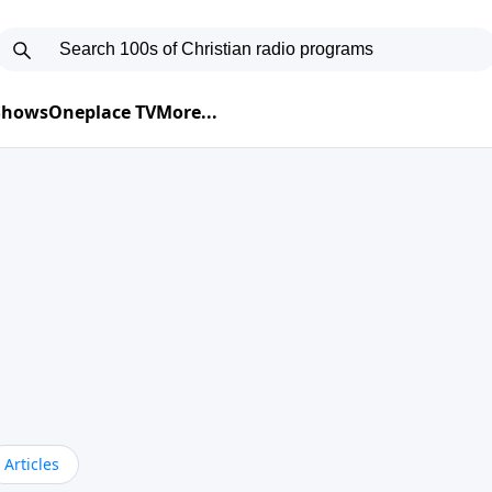
 Shows
Oneplace TV
More...
Articles