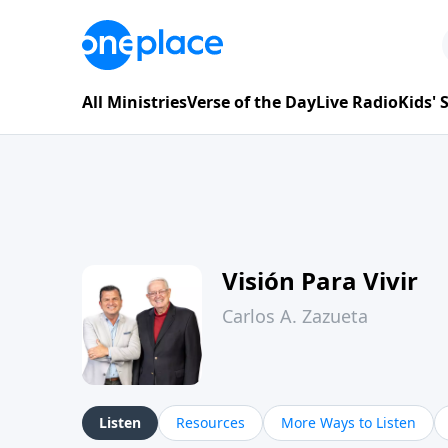
All Ministries
Verse of the Day
Live Radio
Kids'
Visión Para Vivir
Carlos A. Zazueta
Listen
Resources
More Ways to Listen