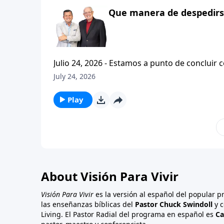
Que manera de despedirse
Julio 24, 2026 - Estamos a punto de concluir c
tesalonicenses titulado: Cristianismo Contagioso. En este escrito vemos una despedida franca. 
July 24, 2026
concluir su ensenanza con un despreocupado,
a sus hijos espirituales con una bendicion q
Play
About Visión Para Vivir
Visión Para Vivir
es la versión al español del popular 
las enseñanzas bíblicas del
Pastor Chuck Swindoll
y c
Living. El Pastor Radial del programa en español es
Ca