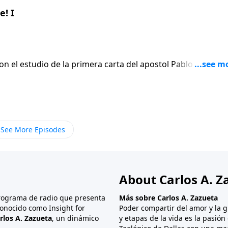
! I
on el estudio de la primera carta del apostol Pablo a los
En lugar de
 el apostol escribe seis versiculos para afirmar gentilmen
ue termina siendo el punto mas apasionado de toda su carta
See More Episodes
About Carlos A. Z
programa de radio que presenta
Más sobre Carlos A. Zazueta
onocido como Insight for
Poder compartir del amor y la g
rlos A. Zazueta
, un dinámico
y etapas de la vida es la pasió