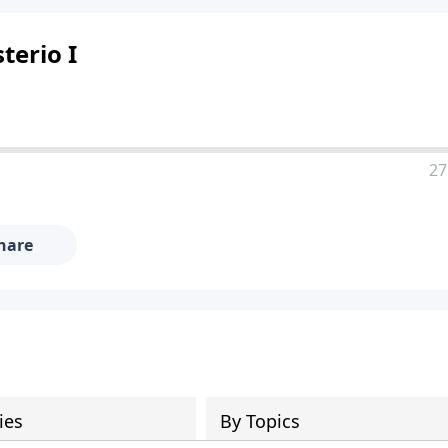
terio I
27
hare
ies
By Topics