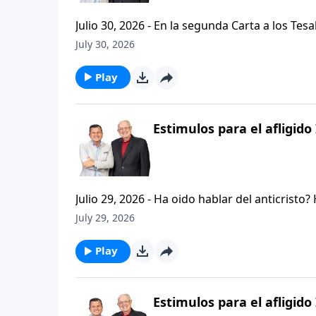
Julio 30, 2026 - En la segunda Carta a los Tes
permanezcan firmes y aferrados a las ensenan
July 30, 2026
Palabra de Dios siga esparciendose por todo l
del mensaje que comenzamos hace un par de di
Play
Estimulos para el afligido 
Julio 29, 2026 - Ha oido hablar del anticristo
que se refiere la Biblia cuando usa la palabr
July 29, 2026
parte de la serie CRISTIANISMO FIRME: UN E
capitulo de 2 Tesalonicenses y escuchemos l
Play
AFLIGIDO.
Estimulos para el afligido 