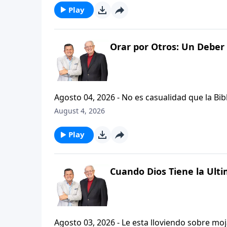
Play
Orar por Otros: Un Deber 
Agosto 04, 2026 - No es casualidad que la Biblia contenga varia
profetas, apostoles...de gente comun y corrie
August 4, 2026
el pastor Carlos A. Zazueta nos ensenara com
especifica.
Play
Cuando Dios Tiene la Ulti
Agosto 03, 2026 - Le esta lloviendo sobre mojado? Siente que el dolor y el sufrimiento se ha