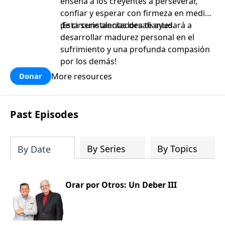
enseña a los creyentes a perseverar,
confiar y esperar con firmeza en medio
de circunstancias desafiantes.
¡Esta serie alentadora te ayudará a
desarrollar madurez personal en el
sufrimiento y una profunda compasión
por los demás!
More resources
Donar
Past Episodes
By Series
By Topics
By Date
Orar por Otros: Un Deber III