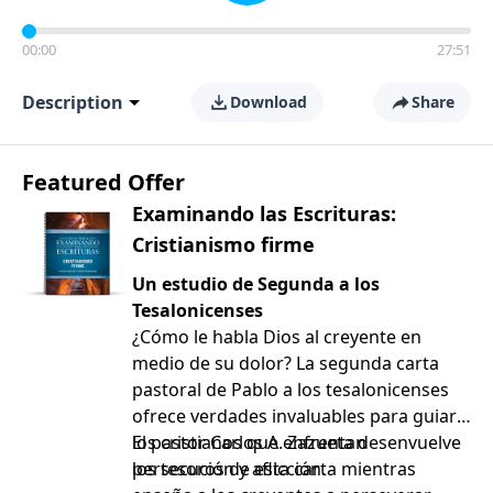
00:00
27:51
Description
Download
Share
Featured Offer
Examinando las Escrituras:
Cristianismo firme
Un estudio de Segunda a los
Tesalonicenses
¿Cómo le habla Dios al creyente en
medio de su dolor? La segunda carta
pastoral de Pablo a los tesalonicenses
ofrece verdades invaluables para guiar a
los cristianos que enfrentan
El pastor Carlos A. Zazueta desenvuelve
persecución y aflicción.
los tesoros de esta carta mientras