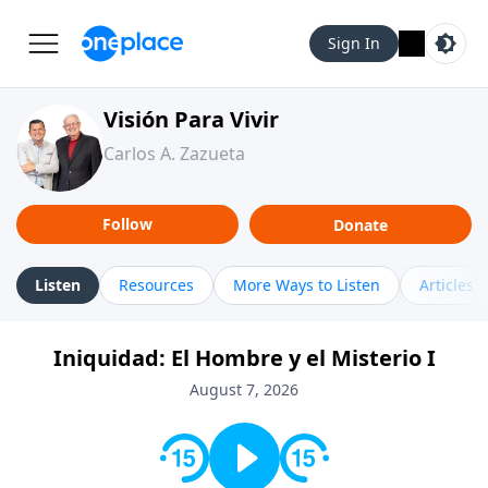
Sign In
Visión Para Vivir
Carlos A. Zazueta
Follow
Donate
Listen
Resources
More Ways to Listen
Articles
Iniquidad: El Hombre y el Misterio I
August 7, 2026