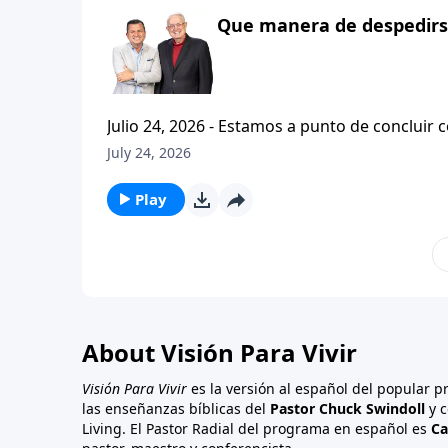
Que manera de despedirse
Julio 24, 2026 - Estamos a punto de concluir c
tesalonicenses titulado: Cristianismo Contagioso. En este escrito vemos una despedida franca. 
July 24, 2026
concluir su ensenanza con un despreocupado,
a sus hijos espirituales con una bendicion q
Play
About Visión Para Vivir
Visión Para Vivir
es la versión al español del popular 
las enseñanzas bíblicas del
Pastor Chuck Swindoll
y c
Living. El Pastor Radial del programa en español es
Ca