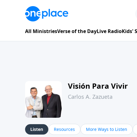
All Ministries
Verse of the Day
Live Radio
Kids'
Visión Para Vivir
Carlos A. Zazueta
Listen
Resources
More Ways to Listen