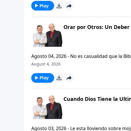
Play
Orar por Otros: Un Deber 
Agosto 04, 2026 - No es casualidad que la Biblia contenga varia
profetas, apostoles...de gente comun y corrie
August 4, 2026
el pastor Carlos A. Zazueta nos ensenara com
especifica.
Play
Cuando Dios Tiene la Ulti
Agosto 03, 2026 - Le esta lloviendo sobre mojado? Siente que el dolor y el sufrimiento se ha