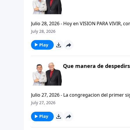
Julio 28, 2026 - Hoy en VISION PARA VIVIR, 
CRISTIANISMO FIRME: UN ESTUDIO DE 2 TESAL
July 28, 2026
tan pequeno pero grande en ensenanza. Si ti
el pastor Carlos A. Zazueta titulo: "ESTIMUL
Play
Que manera de despedirse
Julio 27, 2026 - La congregacion del primer s
interpersonales cristianas y genuinas. Se afirmaban mutuamente. Daban cuentas de si mismos unos con
July 27, 2026
otros. Y compartian un afecto que era absolutamente contagioso. H
que significa desarrollar relaciones autentica
Play