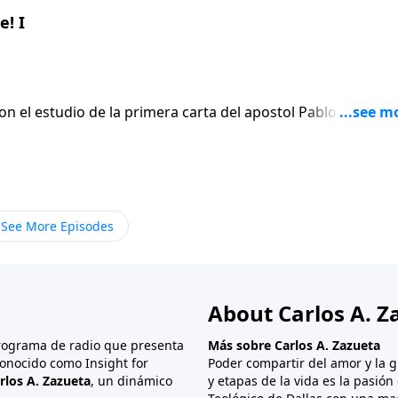
! I
on el estudio de la primera carta del apostol Pablo a los
En lugar de
 el apostol escribe seis versiculos para afirmar gentilmen
ue termina siendo el punto mas apasionado de toda su carta
See More Episodes
About Carlos A. Z
programa de radio que presenta
Más sobre Carlos A. Zazueta
onocido como Insight for
Poder compartir del amor y la g
rlos A. Zazueta
, un dinámico
y etapas de la vida es la pasió