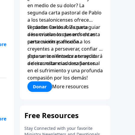
en medio de su dolor? La
segunda carta pastoral de Pablo
a los tesalonicenses ofrece
verdades invaluables para guiar
El pastor Carlos A. Zazueta
a los cristianos que enfrentan
desenvuelve los tesoros de esta
persecución y aflicción.
carta mientras enseña a los
creyentes a perseverar, confiar y
esperar con firmeza en medio
¡Esta serie alentadora te ayudará
de circunstancias desafiantes.
a desarrollar madurez personal
en el sufrimiento y una profunda
compasión por los demás!
More resources
Donar