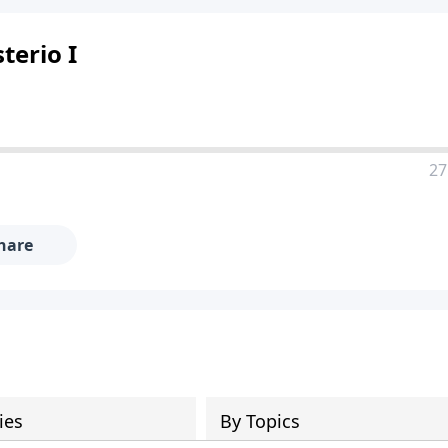
terio I
27
hare
ies
By Topics