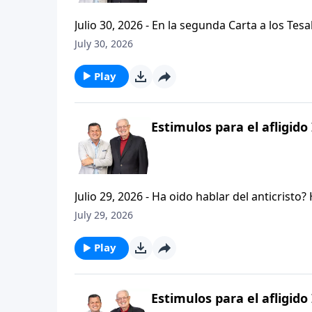
Julio 30, 2026 - En la segunda Carta a los Tes
permanezcan firmes y aferrados a las ensenan
July 30, 2026
Palabra de Dios siga esparciendose por todo l
del mensaje que comenzamos hace un par de di
Play
Estimulos para el afligido 
Julio 29, 2026 - Ha oido hablar del anticristo
que se refiere la Biblia cuando usa la palabr
July 29, 2026
parte de la serie CRISTIANISMO FIRME: UN E
capitulo de 2 Tesalonicenses y escuchemos l
Play
AFLIGIDO.
Estimulos para el afligido 