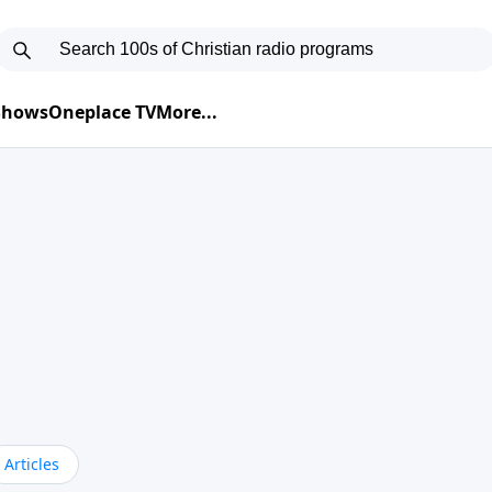
 Shows
Oneplace TV
More...
Articles