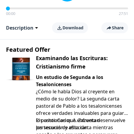
00:00
27:51
Description
Download
Share
Featured Offer
Examinando las Escrituras:
Cristianismo firme
Un estudio de Segunda a los
Tesalonicenses
¿Cómo le habla Dios al creyente en
medio de su dolor? La segunda carta
pastoral de Pablo a los tesalonicenses
ofrece verdades invaluables para guiar a
los cristianos que enfrentan
El pastor Carlos A. Zazueta desenvuelve
persecución y aflicción.
los tesoros de esta carta mientras