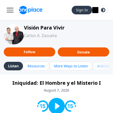
Sign In
Visión Para Vivir
Carlos A. Zazueta
Follow
Donate
Listen
Resources
More Ways to Listen
Articles
Iniquidad: El Hombre y el Misterio I
August 7, 2026