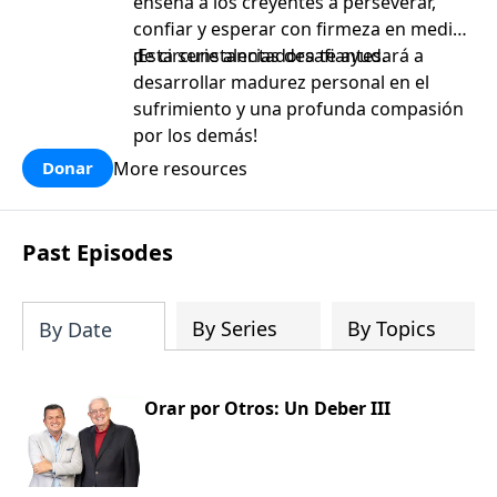
enseña a los creyentes a perseverar,
confiar y esperar con firmeza en medio
de circunstancias desafiantes.
¡Esta serie alentadora te ayudará a
desarrollar madurez personal en el
sufrimiento y una profunda compasión
por los demás!
More resources
Donar
Past Episodes
By Series
By Topics
By Date
Orar por Otros: Un Deber III