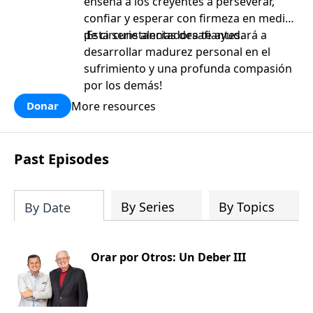
enseña a los creyentes a perseverar,
confiar y esperar con firmeza en medio
de circunstancias desafiantes.
¡Esta serie alentadora te ayudará a
desarrollar madurez personal en el
sufrimiento y una profunda compasión
por los demás!
More resources
Donar
Past Episodes
By Series
By Topics
By Date
Orar por Otros: Un Deber III