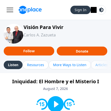
Sign In
Visión Para Vivir
Carlos A. Zazueta
Follow
Donate
Listen
Resources
More Ways to Listen
Articles
Iniquidad: El Hombre y el Misterio I
August 7, 2026