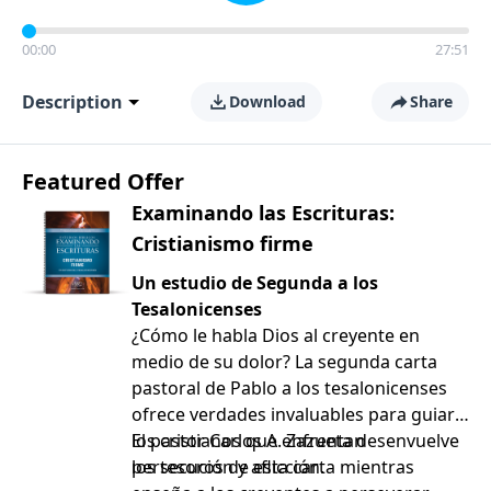
00:00
27:51
Description
Download
Share
Featured Offer
Examinando las Escrituras:
Cristianismo firme
Un estudio de Segunda a los
Tesalonicenses
¿Cómo le habla Dios al creyente en
medio de su dolor? La segunda carta
pastoral de Pablo a los tesalonicenses
ofrece verdades invaluables para guiar a
los cristianos que enfrentan
El pastor Carlos A. Zazueta desenvuelve
persecución y aflicción.
los tesoros de esta carta mientras