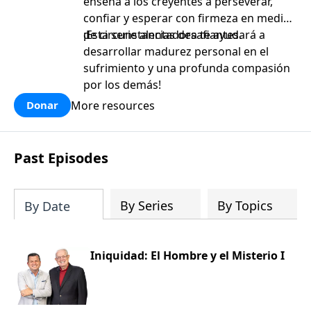
enseña a los creyentes a perseverar,
confiar y esperar con firmeza en medio
de circunstancias desafiantes.
¡Esta serie alentadora te ayudará a
desarrollar madurez personal en el
sufrimiento y una profunda compasión
por los demás!
More resources
Donar
Past Episodes
By Series
By Topics
By Date
Iniquidad: El Hombre y el Misterio I