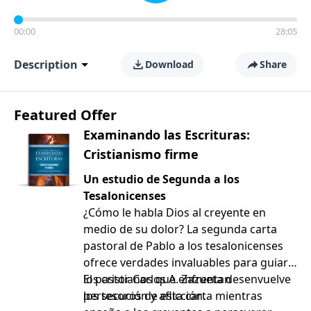
00:00
28:05
Description
Download
Share
Featured Offer
Examinando las Escrituras:
Cristianismo firme
Un estudio de Segunda a los
Tesalonicenses
¿Cómo le habla Dios al creyente en
medio de su dolor? La segunda carta
pastoral de Pablo a los tesalonicenses
ofrece verdades invaluables para guiar a
los cristianos que enfrentan
El pastor Carlos A. Zazueta desenvuelve
persecución y aflicción.
los tesoros de esta carta mientras