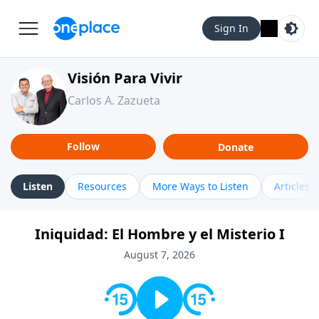
Sign In
Visión Para Vivir
Carlos A. Zazueta
Follow
Donate
Listen
Resources
More Ways to Listen
Articles
Iniquidad: El Hombre y el Misterio I
August 7, 2026