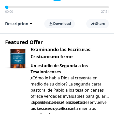
00:00
27:51
Description
Download
Share
Featured Offer
Examinando las Escrituras:
Cristianismo firme
Un estudio de Segunda a los
Tesalonicenses
¿Cómo le habla Dios al creyente en
medio de su dolor? La segunda carta
pastoral de Pablo a los tesalonicenses
ofrece verdades invaluables para guiar a
los cristianos que enfrentan
El pastor Carlos A. Zazueta desenvuelve
persecución y aflicción.
los tesoros de esta carta mientras