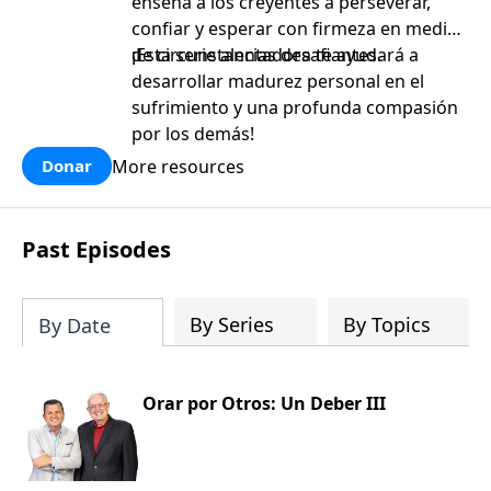
enseña a los creyentes a perseverar,
confiar y esperar con firmeza en medio
de circunstancias desafiantes.
¡Esta serie alentadora te ayudará a
desarrollar madurez personal en el
sufrimiento y una profunda compasión
por los demás!
More resources
Donar
Past Episodes
By Series
By Topics
By Date
Orar por Otros: Un Deber III