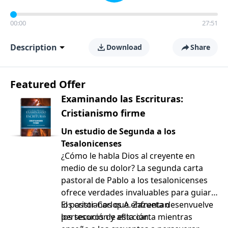
00:00
27:51
Description
Download
Share
Featured Offer
Examinando las Escrituras:
Cristianismo firme
Un estudio de Segunda a los
Tesalonicenses
¿Cómo le habla Dios al creyente en
medio de su dolor? La segunda carta
pastoral de Pablo a los tesalonicenses
ofrece verdades invaluables para guiar a
los cristianos que enfrentan
El pastor Carlos A. Zazueta desenvuelve
persecución y aflicción.
los tesoros de esta carta mientras