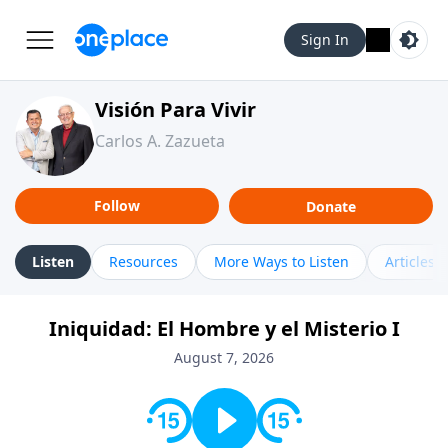
Sign In
Visión Para Vivir
Carlos A. Zazueta
Follow
Donate
Listen
Resources
More Ways to Listen
Articles
Iniquidad: El Hombre y el Misterio I
August 7, 2026