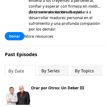
enseña a los creyentes a perseverar,
confiar y esperar con firmeza en medio
de circunstancias desafiantes.
¡Esta serie alentadora te ayudará a
desarrollar madurez personal en el
sufrimiento y una profunda compasión
por los demás!
More resources
Donar
Past Episodes
By Series
By Topics
By Date
Orar por Otros: Un Deber III