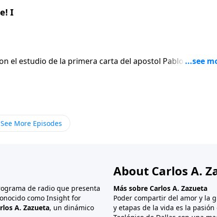
! I
on el estudio de la primera carta del apostol Pablo a los
En lugar de
 el apostol escribe seis versiculos para afirmar gentilmen
ue termina siendo el punto mas apasionado de toda su carta
See More Episodes
About Carlos A. Z
programa de radio que presenta
Más sobre Carlos A. Zazueta
onocido como Insight for
Poder compartir del amor y la g
rlos A. Zazueta
, un dinámico
y etapas de la vida es la pasió