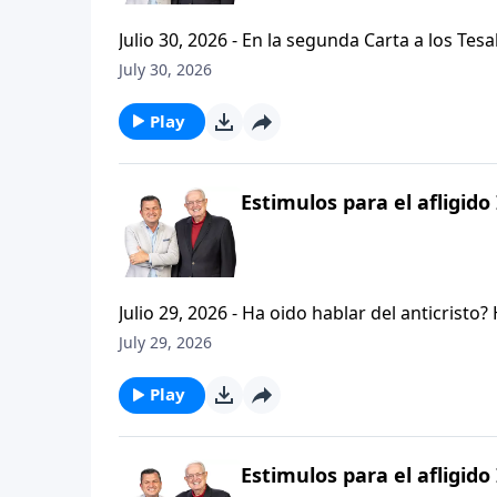
Julio 30, 2026 - En la segunda Carta a los Tes
permanezcan firmes y aferrados a las ensenan
July 30, 2026
Palabra de Dios siga esparciendose por todo l
del mensaje que comenzamos hace un par de di
Play
Estimulos para el afligido 
Julio 29, 2026 - Ha oido hablar del anticristo
que se refiere la Biblia cuando usa la palabr
July 29, 2026
parte de la serie CRISTIANISMO FIRME: UN E
capitulo de 2 Tesalonicenses y escuchemos l
Play
AFLIGIDO.
Estimulos para el afligido 