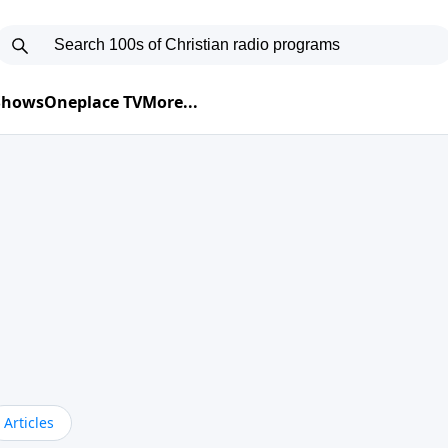
 Shows
Oneplace TV
More...
Articles