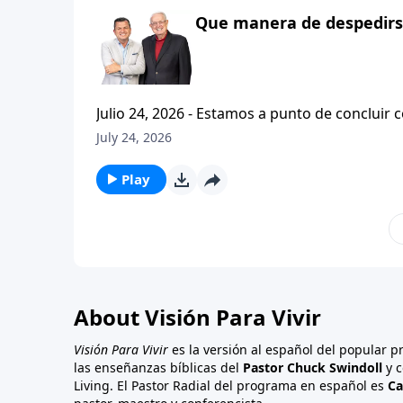
Que manera de despedirse
Julio 24, 2026 - Estamos a punto de concluir c
tesalonicenses titulado: Cristianismo Contagioso. En este escrito vemos una despedida franca. 
July 24, 2026
concluir su ensenanza con un despreocupado,
a sus hijos espirituales con una bendicion q
Play
About Visión Para Vivir
Visión Para Vivir
es la versión al español del popular 
las enseñanzas bíblicas del
Pastor Chuck Swindoll
y c
Living. El Pastor Radial del programa en español es
Ca