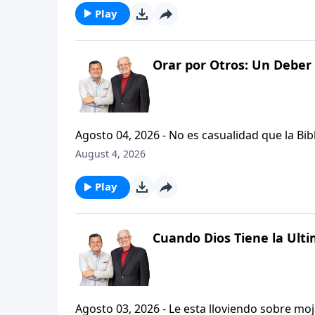
Play
Orar por Otros: Un Deber 
Agosto 04, 2026 - No es casualidad que la Biblia contenga varia
profetas, apostoles...de gente comun y corrie
August 4, 2026
el pastor Carlos A. Zazueta nos ensenara com
especifica.
Play
Cuando Dios Tiene la Ulti
Agosto 03, 2026 - Le esta lloviendo sobre mojado? Siente que el dolor y el sufrimiento se ha