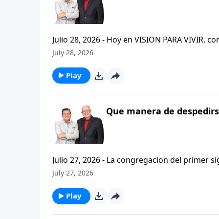
Julio 28, 2026 - Hoy en VISION PARA VIVIR, 
CRISTIANISMO FIRME: UN ESTUDIO DE 2 TESAL
July 28, 2026
tan pequeno pero grande en ensenanza. Si ti
el pastor Carlos A. Zazueta titulo: "ESTIMUL
Play
Que manera de despedirse
Julio 27, 2026 - La congregacion del primer s
interpersonales cristianas y genuinas. Se afirmaban mutuamente. Daban cuentas de si mismos unos con
July 27, 2026
otros. Y compartian un afecto que era absolutamente contagioso. H
que significa desarrollar relaciones autentica
Play