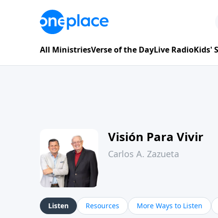
All Ministries
Verse of the Day
Live Radio
Kids'
Visión Para Vivir
Carlos A. Zazueta
Listen
Resources
More Ways to Listen