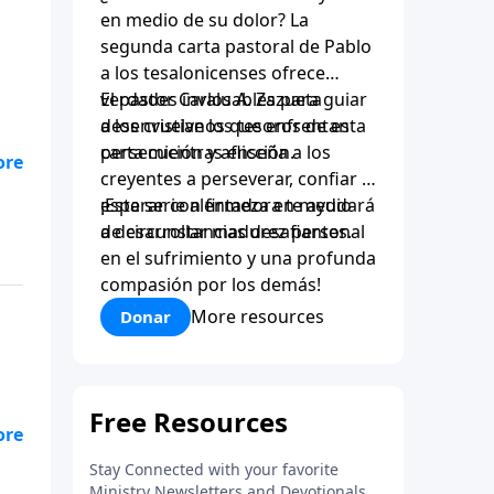
en medio de su dolor? La
segunda carta pastoral de Pablo
a los tesalonicenses ofrece
verdades invaluables para guiar
El pastor Carlos A. Zazueta
a los cristianos que enfrentan
desenvuelve los tesoros de esta
persecución y aflicción.
carta mientras enseña a los
creyentes a perseverar, confiar y
esperar con firmeza en medio
¡Esta serie alentadora te ayudará
de circunstancias desafiantes.
a desarrollar madurez personal
en el sufrimiento y una profunda
compasión por los demás!
More resources
Donar