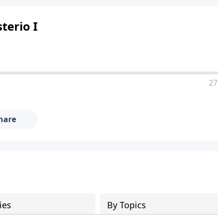
terio I
27
hare
ies
By Topics