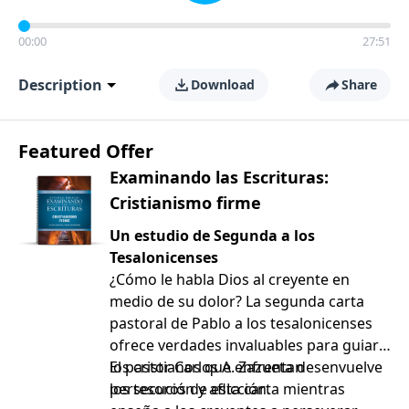
00:00
27:51
Description
Download
Share
Featured Offer
Examinando las Escrituras:
Cristianismo firme
Un estudio de Segunda a los
Tesalonicenses
¿Cómo le habla Dios al creyente en
medio de su dolor? La segunda carta
pastoral de Pablo a los tesalonicenses
ofrece verdades invaluables para guiar a
los cristianos que enfrentan
El pastor Carlos A. Zazueta desenvuelve
persecución y aflicción.
los tesoros de esta carta mientras