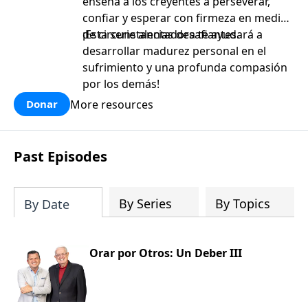
enseña a los creyentes a perseverar,
confiar y esperar con firmeza en medio
de circunstancias desafiantes.
¡Esta serie alentadora te ayudará a
desarrollar madurez personal en el
sufrimiento y una profunda compasión
por los demás!
More resources
Donar
Past Episodes
By Series
By Topics
By Date
Orar por Otros: Un Deber III