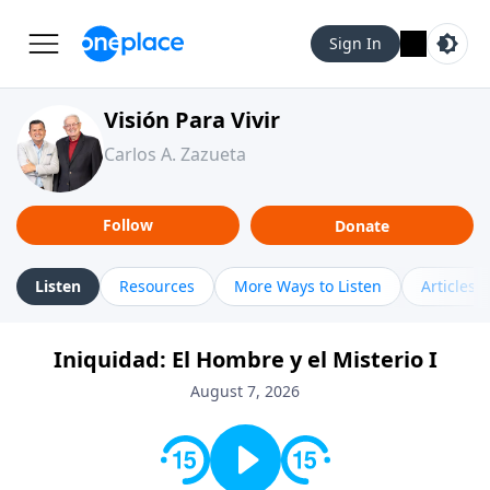
Sign In
Visión Para Vivir
Carlos A. Zazueta
Follow
Donate
Listen
Resources
More Ways to Listen
Articles
Iniquidad: El Hombre y el Misterio I
August 7, 2026