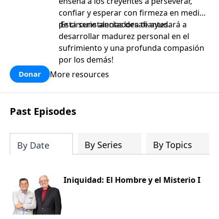
enseña a los creyentes a perseverar,
confiar y esperar con firmeza en medio
de circunstancias desafiantes.
¡Esta serie alentadora te ayudará a
desarrollar madurez personal en el
sufrimiento y una profunda compasión
por los demás!
More resources
Donar
Past Episodes
By Series
By Topics
By Date
Iniquidad: El Hombre y el Misterio I