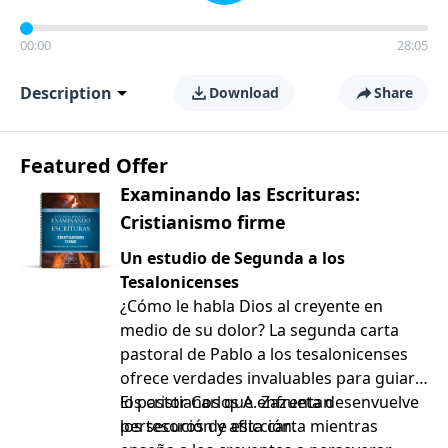
00:00
28:05
Description
Download
Share
Featured Offer
Examinando las Escrituras:
Cristianismo firme
Un estudio de Segunda a los
Tesalonicenses
¿Cómo le habla Dios al creyente en
medio de su dolor? La segunda carta
pastoral de Pablo a los tesalonicenses
ofrece verdades invaluables para guiar a
los cristianos que enfrentan
El pastor Carlos A. Zazueta desenvuelve
persecución y aflicción.
los tesoros de esta carta mientras