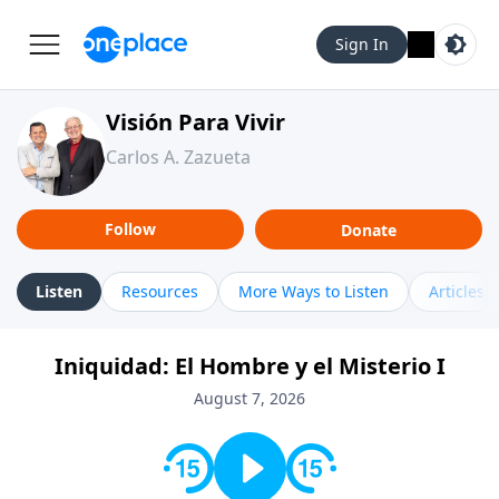
Sign In
Visión Para Vivir
Carlos A. Zazueta
Follow
Donate
Listen
Resources
More Ways to Listen
Articles
Iniquidad: El Hombre y el Misterio I
August 7, 2026