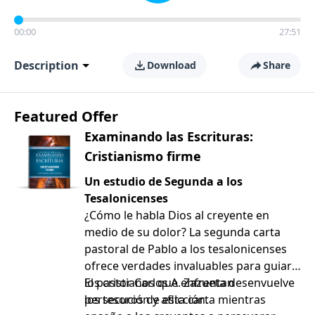
00:00
27:51
Description
Download
Share
Featured Offer
Examinando las Escrituras:
Cristianismo firme
Un estudio de Segunda a los
Tesalonicenses
¿Cómo le habla Dios al creyente en
medio de su dolor? La segunda carta
pastoral de Pablo a los tesalonicenses
ofrece verdades invaluables para guiar a
los cristianos que enfrentan
El pastor Carlos A. Zazueta desenvuelve
persecución y aflicción.
los tesoros de esta carta mientras