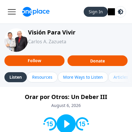
Sign In
Visión Para Vivir
Carlos A. Zazueta
Follow
Donate
Listen
Resources
More Ways to Listen
Articles
Orar por Otros: Un Deber III
August 6, 2026