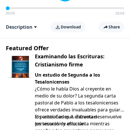
00:00
28:04
Description
Download
Share
Featured Offer
Examinando las Escrituras:
Cristianismo firme
Un estudio de Segunda a los
Tesalonicenses
¿Cómo le habla Dios al creyente en
medio de su dolor? La segunda carta
pastoral de Pablo a los tesalonicenses
ofrece verdades invaluables para guiar a
los cristianos que enfrentan
El pastor Carlos A. Zazueta desenvuelve
persecución y aflicción.
los tesoros de esta carta mientras