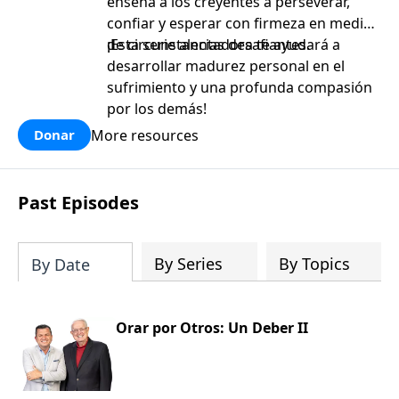
enseña a los creyentes a perseverar,
confiar y esperar con firmeza en medio
de circunstancias desafiantes.
¡Esta serie alentadora te ayudará a
desarrollar madurez personal en el
sufrimiento y una profunda compasión
por los demás!
More resources
Donar
Past Episodes
By Series
By Topics
By Date
Orar por Otros: Un Deber II