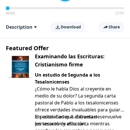
00:00
27:51
Description
Download
Share
Featured Offer
Examinando las Escrituras:
Cristianismo firme
Un estudio de Segunda a los
Tesalonicenses
¿Cómo le habla Dios al creyente en
medio de su dolor? La segunda carta
pastoral de Pablo a los tesalonicenses
ofrece verdades invaluables para guiar a
los cristianos que enfrentan
El pastor Carlos A. Zazueta desenvuelve
persecución y aflicción.
los tesoros de esta carta mientras