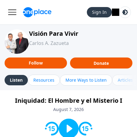
Sign In
Visión Para Vivir
Carlos A. Zazueta
Follow
Donate
Listen
Resources
More Ways to Listen
Articles
Iniquidad: El Hombre y el Misterio I
August 7, 2026