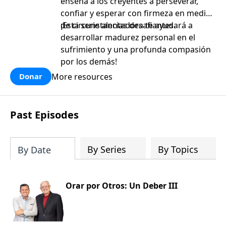
enseña a los creyentes a perseverar,
confiar y esperar con firmeza en medio
de circunstancias desafiantes.
¡Esta serie alentadora te ayudará a
desarrollar madurez personal en el
sufrimiento y una profunda compasión
por los demás!
More resources
Donar
Past Episodes
By Series
By Topics
By Date
Orar por Otros: Un Deber III