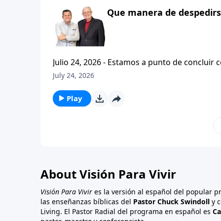
Que manera de despedirse
Julio 24, 2026 - Estamos a punto de concluir c
tesalonicenses titulado: Cristianismo Contagioso. En este escrito vemos una despedida franca. 
July 24, 2026
concluir su ensenanza con un despreocupado,
a sus hijos espirituales con una bendicion q
Play
About Visión Para Vivir
Visión Para Vivir
es la versión al español del popular 
las enseñanzas bíblicas del
Pastor Chuck Swindoll
y c
Living. El Pastor Radial del programa en español es
Ca