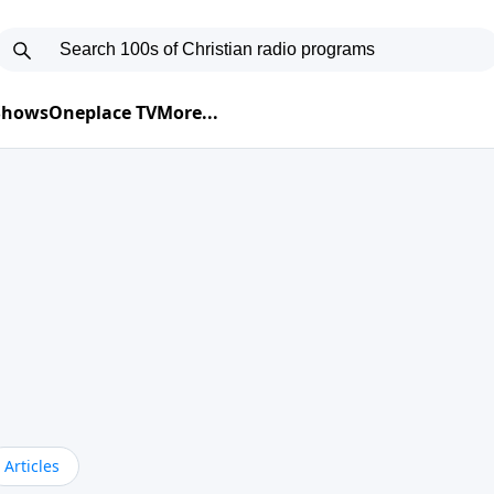
 Shows
Oneplace TV
More...
Articles