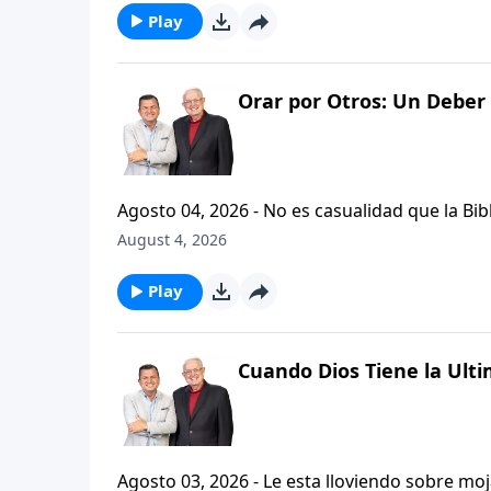
Play
Orar por Otros: Un Deber 
Agosto 04, 2026 - No es casualidad que la Biblia contenga varia
profetas, apostoles...de gente comun y corrie
August 4, 2026
el pastor Carlos A. Zazueta nos ensenara com
especifica.
Play
Cuando Dios Tiene la Ulti
Agosto 03, 2026 - Le esta lloviendo sobre mojado? Siente que el dolor y el sufrimiento se ha