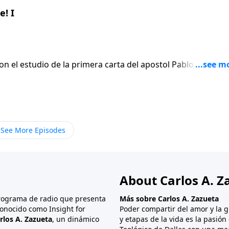
! I
on el estudio de la primera carta del apostol Pablo a los
En lugar de
 el apostol escribe seis versiculos para afirmar gentilmen
ue termina siendo el punto mas apasionado de toda su carta
See More Episodes
About Carlos A. Z
programa de radio que presenta
Más sobre Carlos A. Zazueta
onocido como Insight for
Poder compartir del amor y la g
rlos A. Zazueta
, un dinámico
y etapas de la vida es la pasió