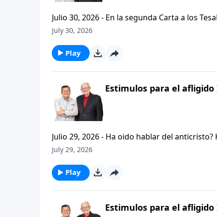
Julio 30, 2026 - En la segunda Carta a los Tes
permanezcan firmes y aferrados a las ensenan
July 30, 2026
Palabra de Dios siga esparciendose por todo l
del mensaje que comenzamos hace un par de di
Play
Estimulos para el afligido 
Julio 29, 2026 - Ha oido hablar del anticristo
que se refiere la Biblia cuando usa la palabr
July 29, 2026
parte de la serie CRISTIANISMO FIRME: UN E
capitulo de 2 Tesalonicenses y escuchemos l
Play
AFLIGIDO.
Estimulos para el afligido 