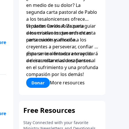
en medio de su dolor? La
segunda carta pastoral de Pablo
a los tesalonicenses ofrece
verdades invaluables para guiar
El pastor Carlos A. Zazueta
a los cristianos que enfrentan
desenvuelve los tesoros de esta
persecución y aflicción.
carta mientras enseña a los
creyentes a perseverar, confiar y
esperar con firmeza en medio
¡Esta serie alentadora te ayudará
de circunstancias desafiantes.
a desarrollar madurez personal
en el sufrimiento y una profunda
compasión por los demás!
More resources
Donar