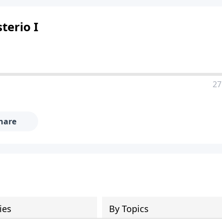
terio I
27
hare
ies
By Topics