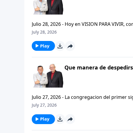
Julio 28, 2026 - Hoy en VISION PARA VIVIR, 
CRISTIANISMO FIRME: UN ESTUDIO DE 2 TESAL
July 28, 2026
tan pequeno pero grande en ensenanza. Si ti
el pastor Carlos A. Zazueta titulo: "ESTIMUL
Play
Que manera de despedirse
Julio 27, 2026 - La congregacion del primer s
interpersonales cristianas y genuinas. Se afirmaban mutuamente. Daban cuentas de si mismos unos con
July 27, 2026
otros. Y compartian un afecto que era absolutamente contagioso. H
que significa desarrollar relaciones autentica
Play