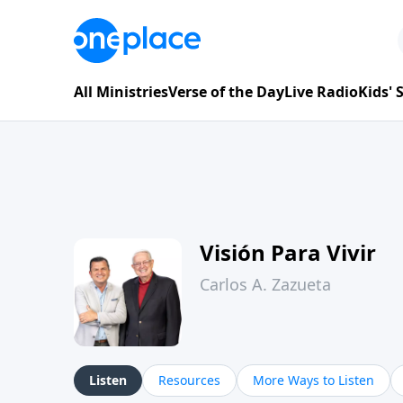
All Ministries
Verse of the Day
Live Radio
Kids'
Visión Para Vivir
Carlos A. Zazueta
Listen
Resources
More Ways to Listen