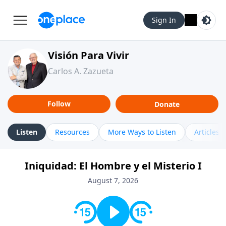
Sign In
Visión Para Vivir
Carlos A. Zazueta
Follow
Donate
Listen
Resources
More Ways to Listen
Articles
Iniquidad: El Hombre y el Misterio I
August 7, 2026