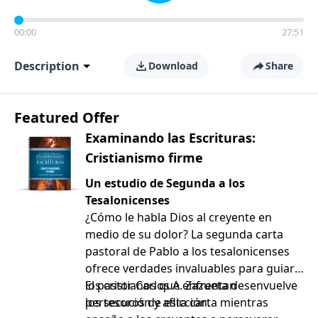
00:00
27:51
Description
Download
Share
Featured Offer
Examinando las Escrituras:
Cristianismo firme
Un estudio de Segunda a los
Tesalonicenses
¿Cómo le habla Dios al creyente en
medio de su dolor? La segunda carta
pastoral de Pablo a los tesalonicenses
ofrece verdades invaluables para guiar a
los cristianos que enfrentan
El pastor Carlos A. Zazueta desenvuelve
persecución y aflicción.
los tesoros de esta carta mientras