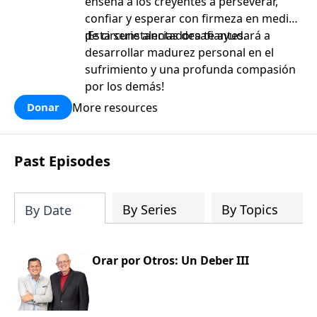
enseña a los creyentes a perseverar,
confiar y esperar con firmeza en medio
de circunstancias desafiantes.
¡Esta serie alentadora te ayudará a
desarrollar madurez personal en el
sufrimiento y una profunda compasión
por los demás!
More resources
Donar
Past Episodes
By Series
By Topics
By Date
Orar por Otros: Un Deber III