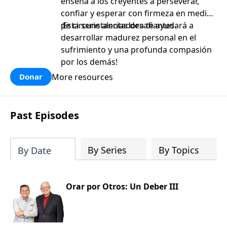
enseña a los creyentes a perseverar,
confiar y esperar con firmeza en medio
de circunstancias desafiantes.
¡Esta serie alentadora te ayudará a
desarrollar madurez personal en el
sufrimiento y una profunda compasión
por los demás!
More resources
Donar
Past Episodes
By Series
By Topics
By Date
Orar por Otros: Un Deber III