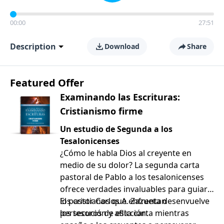
00:00
27:51
Description
Download
Share
Featured Offer
Examinando las Escrituras:
Cristianismo firme
Un estudio de Segunda a los
Tesalonicenses
¿Cómo le habla Dios al creyente en
medio de su dolor? La segunda carta
pastoral de Pablo a los tesalonicenses
ofrece verdades invaluables para guiar a
los cristianos que enfrentan
El pastor Carlos A. Zazueta desenvuelve
persecución y aflicción.
los tesoros de esta carta mientras