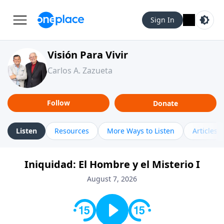
Sign In
Visión Para Vivir
Carlos A. Zazueta
Follow
Donate
Listen
Resources
More Ways to Listen
Articles
Iniquidad: El Hombre y el Misterio I
August 7, 2026