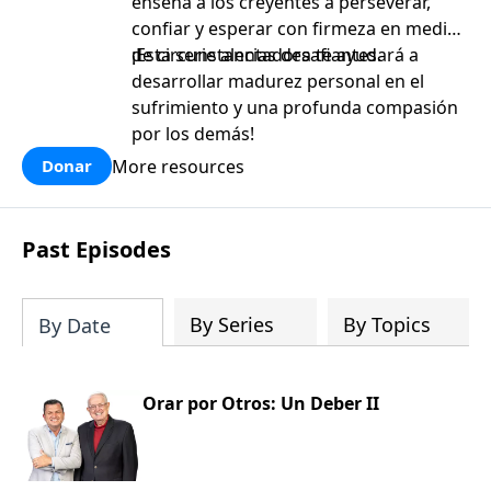
enseña a los creyentes a perseverar,
confiar y esperar con firmeza en medio
de circunstancias desafiantes.
¡Esta serie alentadora te ayudará a
desarrollar madurez personal en el
sufrimiento y una profunda compasión
por los demás!
More resources
Donar
Past Episodes
By Series
By Topics
By Date
Orar por Otros: Un Deber II