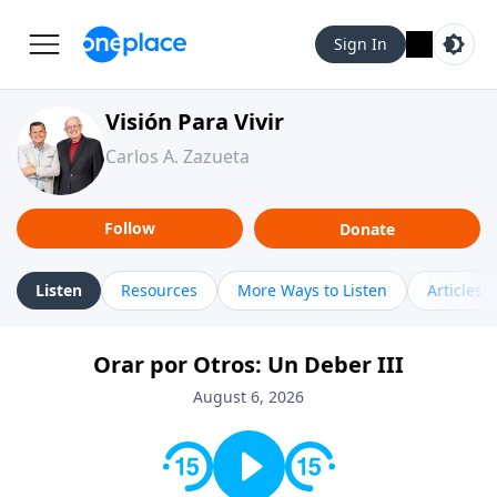
Sign In
Visión Para Vivir
Carlos A. Zazueta
Follow
Donate
Listen
Resources
More Ways to Listen
Articles
Orar por Otros: Un Deber III
August 6, 2026