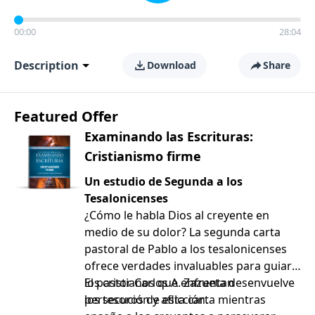
00:00
28:04
Description
Download
Share
Featured Offer
Examinando las Escrituras:
Cristianismo firme
Un estudio de Segunda a los
Tesalonicenses
¿Cómo le habla Dios al creyente en
medio de su dolor? La segunda carta
pastoral de Pablo a los tesalonicenses
ofrece verdades invaluables para guiar a
los cristianos que enfrentan
El pastor Carlos A. Zazueta desenvuelve
persecución y aflicción.
los tesoros de esta carta mientras