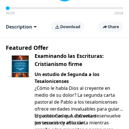
00:00
28:04
Description
Download
Share
Featured Offer
Examinando las Escrituras:
Cristianismo firme
Un estudio de Segunda a los
Tesalonicenses
¿Cómo le habla Dios al creyente en
medio de su dolor? La segunda carta
pastoral de Pablo a los tesalonicenses
ofrece verdades invaluables para guiar a
los cristianos que enfrentan
El pastor Carlos A. Zazueta desenvuelve
persecución y aflicción.
los tesoros de esta carta mientras