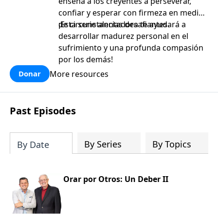
enseña a los creyentes a perseverar,
confiar y esperar con firmeza en medio
de circunstancias desafiantes.
¡Esta serie alentadora te ayudará a
desarrollar madurez personal en el
sufrimiento y una profunda compasión
por los demás!
More resources
Donar
Past Episodes
By Series
By Topics
By Date
Orar por Otros: Un Deber II