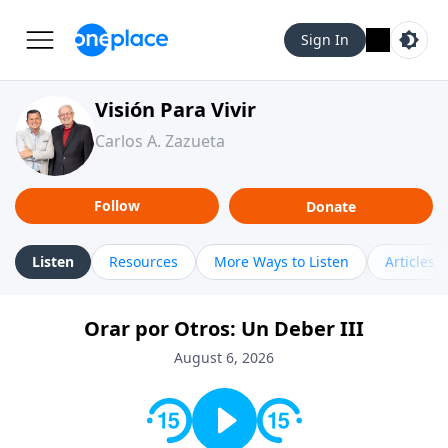
Sign In
Visión Para Vivir
Carlos A. Zazueta
Follow
Donate
Listen
Resources
More Ways to Listen
Articles
Orar por Otros: Un Deber III
August 6, 2026