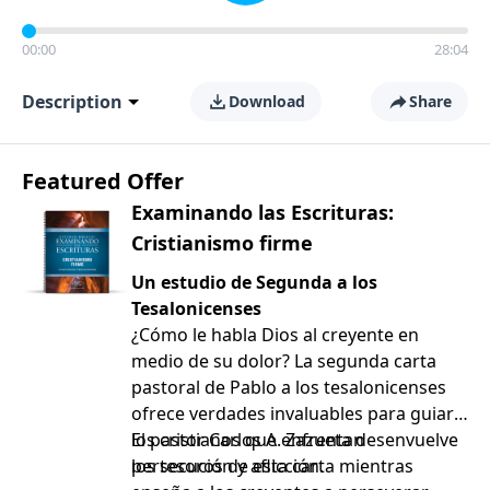
00:00
28:04
Description
Download
Share
Featured Offer
Examinando las Escrituras:
Cristianismo firme
Un estudio de Segunda a los
Tesalonicenses
¿Cómo le habla Dios al creyente en
medio de su dolor? La segunda carta
pastoral de Pablo a los tesalonicenses
ofrece verdades invaluables para guiar a
los cristianos que enfrentan
El pastor Carlos A. Zazueta desenvuelve
persecución y aflicción.
los tesoros de esta carta mientras