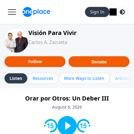
Sign In
Visión Para Vivir
Carlos A. Zazueta
Follow
Donate
Listen
Resources
More Ways to Listen
Articles
Orar por Otros: Un Deber III
August 6, 2026