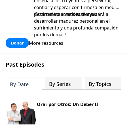
enseña a los creyentes a perseverar,
confiar y esperar con firmeza en medio
de circunstancias desafiantes.
¡Esta serie alentadora te ayudará a
desarrollar madurez personal en el
sufrimiento y una profunda compasión
por los demás!
More resources
Donar
Past Episodes
By Series
By Topics
By Date
Orar por Otros: Un Deber II