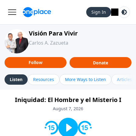
Sign In
Visión Para Vivir
Carlos A. Zazueta
Follow
Donate
Listen
Resources
More Ways to Listen
Articles
Iniquidad: El Hombre y el Misterio I
August 7, 2026