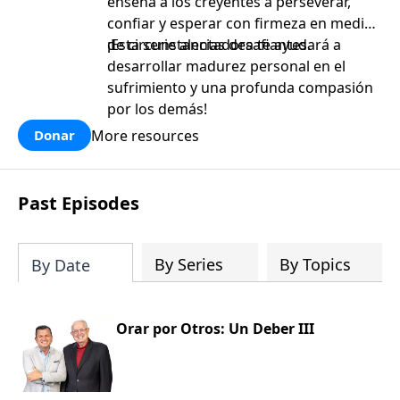
enseña a los creyentes a perseverar,
confiar y esperar con firmeza en medio
de circunstancias desafiantes.
¡Esta serie alentadora te ayudará a
desarrollar madurez personal en el
sufrimiento y una profunda compasión
por los demás!
More resources
Donar
Past Episodes
By Series
By Topics
By Date
Orar por Otros: Un Deber III