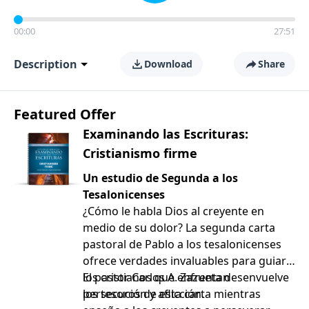
00:00
27:51
Description
Download
Share
Featured Offer
Examinando las Escrituras:
Cristianismo firme
Un estudio de Segunda a los
Tesalonicenses
¿Cómo le habla Dios al creyente en
medio de su dolor? La segunda carta
pastoral de Pablo a los tesalonicenses
ofrece verdades invaluables para guiar a
los cristianos que enfrentan
El pastor Carlos A. Zazueta desenvuelve
persecución y aflicción.
los tesoros de esta carta mientras