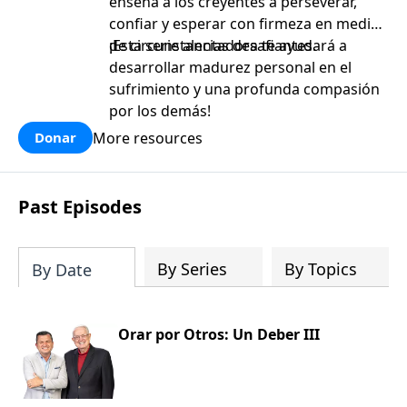
enseña a los creyentes a perseverar,
confiar y esperar con firmeza en medio
de circunstancias desafiantes.
¡Esta serie alentadora te ayudará a
desarrollar madurez personal en el
sufrimiento y una profunda compasión
por los demás!
More resources
Donar
Past Episodes
By Series
By Topics
By Date
Orar por Otros: Un Deber III