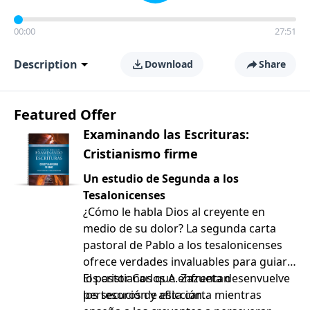
00:00
27:51
Description
Download
Share
Featured Offer
Examinando las Escrituras:
Cristianismo firme
Un estudio de Segunda a los
Tesalonicenses
¿Cómo le habla Dios al creyente en
medio de su dolor? La segunda carta
pastoral de Pablo a los tesalonicenses
ofrece verdades invaluables para guiar a
los cristianos que enfrentan
El pastor Carlos A. Zazueta desenvuelve
persecución y aflicción.
los tesoros de esta carta mientras