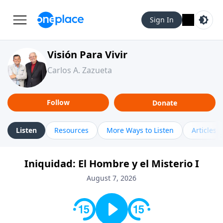
Sign In
Visión Para Vivir
Carlos A. Zazueta
Follow
Donate
Listen
Resources
More Ways to Listen
Articles
Iniquidad: El Hombre y el Misterio I
August 7, 2026