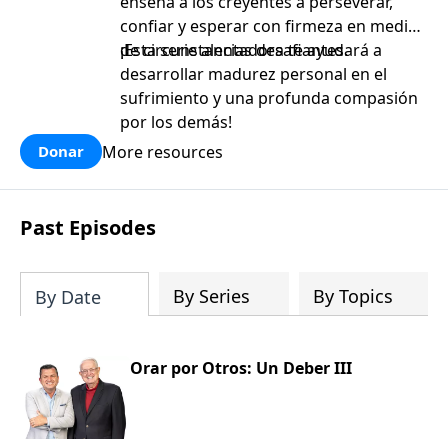
enseña a los creyentes a perseverar,
confiar y esperar con firmeza en medio
de circunstancias desafiantes.
¡Esta serie alentadora te ayudará a
desarrollar madurez personal en el
sufrimiento y una profunda compasión
por los demás!
More resources
Donar
Past Episodes
By Series
By Topics
By Date
Orar por Otros: Un Deber III