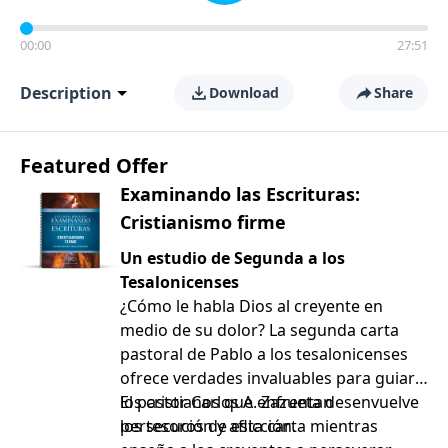
00:00
27:51
Description
Download
Share
Featured Offer
Examinando las Escrituras:
Cristianismo firme
Un estudio de Segunda a los
Tesalonicenses
¿Cómo le habla Dios al creyente en
medio de su dolor? La segunda carta
pastoral de Pablo a los tesalonicenses
ofrece verdades invaluables para guiar a
los cristianos que enfrentan
El pastor Carlos A. Zazueta desenvuelve
persecución y aflicción.
los tesoros de esta carta mientras