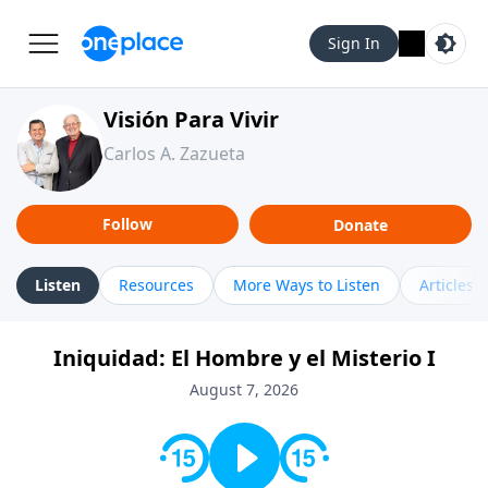
Sign In
Visión Para Vivir
Carlos A. Zazueta
Follow
Donate
Listen
Resources
More Ways to Listen
Articles
Iniquidad: El Hombre y el Misterio I
August 7, 2026